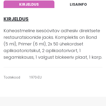
KIRJELDUS
LISAINFO
KIRJELDUS
Kaheastmeline isesöövitav adhesiiv direktsete
restauratsioonide jaoks. Komplektis on Bond
(5 ml), Primer (6 ml), 2x 50 ühekordset
aplikaatoriotsikut, 2 aplikaatorivart, 1
segamiskauss, 1 valgust blokeeriv plaat, 1 karp.
Tootekood
1970-EU