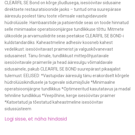
CLEARFIL SE Bond on kõrge jõudlusega, isesöövitav sidusaine
direktsete restauratsioonide jaoks – tuntud oma suurepärase
ääresulu poolest tänu toote võimsale vastupidavusele
hüdrolüüsile. Hambaarstide ja patsientide seas on toode hinnatud
selle minimaalse operatsioonijärgse tundlikkuse tõttu. Mitmete
ülikoolide ja arvamusliidrite seas peetakse CLEARFIL SE BOND-i
kuldstandardiks. Kaheastmeline adhesiiv koosneb kahest
vedelikust: isesöövitavast praimerist ja valguskõvanevast
sidusainest. Tänu õrnale, tundlikkust mittepõhjustavale
isesöövitavale praimerile ja head ääresulgu võimaldavale
sidusainele, pakub CLEARFIL SE BOND suurepärast pikaajalist
tulemust. EELISED: *Vastupidav ääresulg tänu erakordselt kõrgele
hüdrolüüsikindlusele ja tugevale sidumisjõule *Minimaalne
operatsioonijärgne tundlikkus *Optimeeritud kasutatavus ja madal
tehniline tundlikkus *Veepõhine, kerge isesöövitav praimer
*Katsetatud ja tõestatud kaheastmeline isesöövitav
sidussüsteem
Logi sisse, et näha hindasid