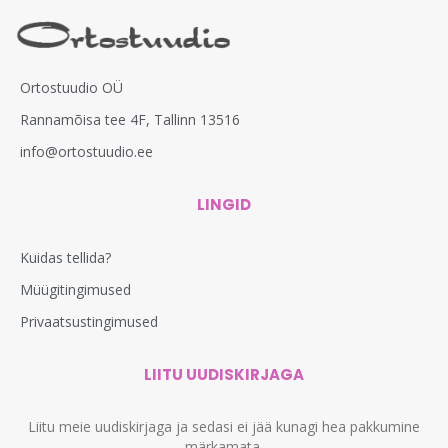
Ortostuudio OÜ
Rannamõisa tee 4F, Tallinn 13516
info@ortostuudio.ee
LINGID
Kuidas tellida?
Müügitingimused
Privaatsustingimused
LIITU UUDISKIRJAGA
Liitu meie uudiskirjaga ja sedasi ei jää kunagi hea pakkumine
märkamata.