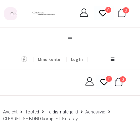
0
0
Minu konto
Log In
0
0
Avaleht
Tooted
Täidismaterjalid
Adhesiivid
CLEARFIL SE BOND komplekt -Kuraray