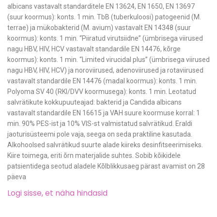
albicans vastavalt standarditele EN 13624, EN 1650, EN 13697
(suur koormus): konts. 1 min. TbB (tuberkuloosi) patogeenid (M.
terrae) ja mükobakterid (M. avium) vastavalt EN 14348 (suur
koormus): konts. 1 min. “Piiratud virutsiidne” (ümbrisega viirused
nagu HBV, HIV, HCV vastavalt standardile EN 14476, kõrge
koormus): konts. 1 min. “Limited virucidal plus” (ümbrisega viirused
nagu HBV, HIV, HCV) ja noroviirused, adenoviirused ja rotaviirused
vastavalt standardile EN 14476 (madal koormus): konts. 1 min.
Polyoma SV 40 (RKI/DVV koormusega): konts. 1 min. Leotatud
salvrätikute kokkupuuteajad: bakterid ja Candida albicans
vastavalt standardile EN 16615 ja VAH suure koormuse korral: 1
min. 90% PES-ist ja 10% VIS-st valmistatud salvrätikud. Eraldi
jaoturisüsteemi pole vaja, seega on seda praktiline kasutada.
Alkohoolsed salvrätikud suurte alade kiireks desinfitseerimiseks.
Kiire toimega, eriti õrn materjalide suhtes. Sobib kõikidele
patsientidega seotud aladele Kõlblikkusaeg pärast avamist on 28
päeva
Logi sisse, et näha hindasid