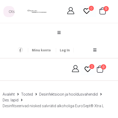
0
0
Minu konto
Log In
0
0
Avaleht
Tooted
Desinfektsioon ja hooldusvahendid
Des. lapid
Desinfitseerivad niisked salvrätid alkoholiga EuroSept® Xtra L