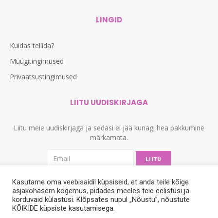
LINGID
Kuidas tellida?
Müügitingimused
Privaatsustingimused
LIITU UUDISKIRJAGA
Liitu meie uudiskirjaga ja sedasi ei jää kunagi hea pakkumine
märkamata.
LIITU
Kasutame oma veebisaidil küpsiseid, et anda teile kõige
asjakohasem kogemus, pidades meeles teie eelistusi ja
korduvaid külastusi. Klõpsates nupul „Nõustu”, nõustute
KÕIKIDE küpsiste kasutamisega.