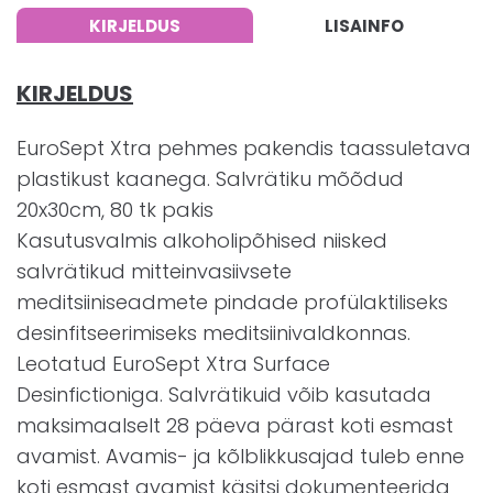
KIRJELDUS
LISAINFO
KIRJELDUS
EuroSept Xtra pehmes pakendis taassuletava
plastikust kaanega. Salvrätiku mõõdud
20x30cm, 80 tk pakis
Kasutusvalmis alkoholipõhised niisked
salvrätikud mitteinvasiivsete
meditsiiniseadmete pindade profülaktiliseks
desinfitseerimiseks meditsiinivaldkonnas.
Leotatud EuroSept Xtra Surface
Desinfictioniga. Salvrätikuid võib kasutada
maksimaalselt 28 päeva pärast koti esmast
avamist. Avamis- ja kõlblikkusajad tuleb enne
koti esmast avamist käsitsi dokumenteerida