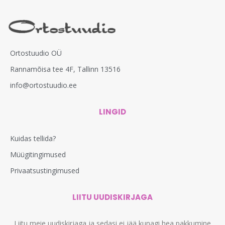
Ortostuudio OÜ
Rannamõisa tee 4F, Tallinn 13516
info@ortostuudio.ee
LINGID
Kuidas tellida?
Müügitingimused
Privaatsustingimused
LIITU UUDISKIRJAGA
Liitu meie uudiskirjaga ja sedasi ei jää kunagi hea pakkumine