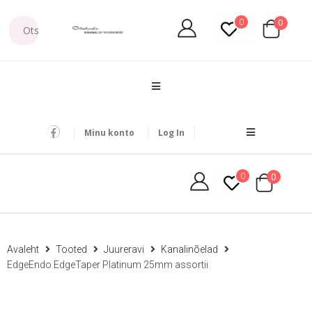
0
0
Minu konto
Log In
0
0
Avaleht
Tooted
Juureravi
Kanalinõelad
EdgeEndo EdgeTaper Platinum 25mm assortii