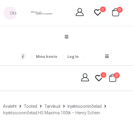
0
0
Minu konto
Log In
0
0
Avaleht
Tooted
Tarvikud
Injektsiooninõelad
Injektsiooninõelad HS Maxima 100tk – Henry Schein