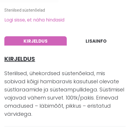
Steriilsed süstenõelad
Logi sisse, et näha hindasid
KIRJELDUS
LISAINFO
KIRJELDUS
Steriilsed, ühekordsed süstenõelad, mis
sobivad kõigi hambaravis kasutusel olevate
süstlaraamide ja süsteampullidega. Süstimisel
vajavad vähem survet. 100tk/pakis. Erinevad
omadused – läbimõõt, pikkus – eristatud
värvidega.