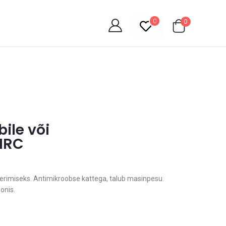
0
0
ile või
ZIRC
eerimiseks. Antimikroobse kattega, talub masinpesu.
onis.