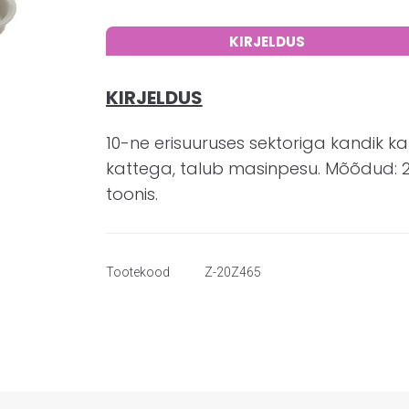
KIRJELDUS
KIRJELDUS
10-ne erisuuruses sektoriga kandik ka
kattega, talub masinpesu. Mõõdud: 27
toonis.
Tootekood
Z-20Z465