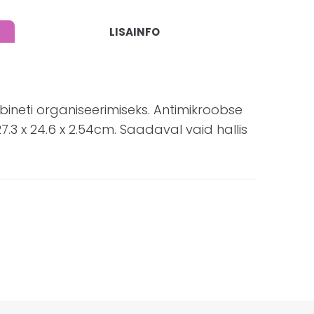
LISAINFO
bineti organiseerimiseks. Antimikroobse
.3 x 24.6 x 2.54cm. Saadaval vaid hallis