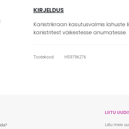
KIRJELDUS
Kanistrikraan kasutusvalmis lahuste l
kanistritest väikestesse anumatesse.
Tootekood
HS9796276
LIITU UUD
Liitu meie u
lida?