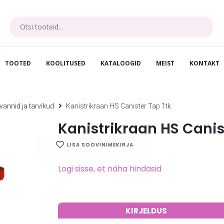
TOOTED
KOOLITUSED
KATALOOGID
MEIST
KONTAKT
vannid ja tarvikud
Kanistrikraan HS Canister Tap 1tk
Kanistrikraan HS Canis
LISA SOOVINIMEKIRJA
Logi sisse, et näha hindasid
KIRJELDUS