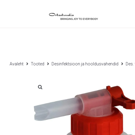
Avaleht
Tooted
Desinfektsioon ja hooldusvahendid
Des. 