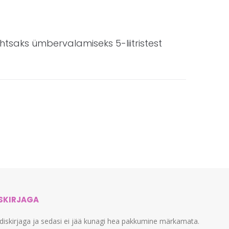
ihtsaks ümbervalamiseks 5-liitristest
ISKIRJAGA
udiskirjaga ja sedasi ei jää kunagi hea pakkumine märkamata.