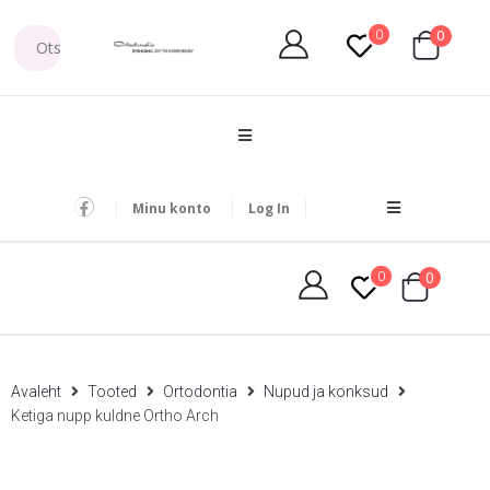
0
0
Minu konto
Log In
0
0
Avaleht
Tooted
Ortodontia
Nupud ja konksud
Ketiga nupp kuldne Ortho Arch