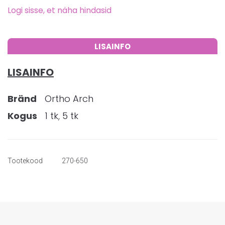
Logi sisse, et näha hindasid
LISAINFO
LISAINFO
Bränd
Ortho Arch
Kogus
1 tk
,
5 tk
Tootekood
270-650