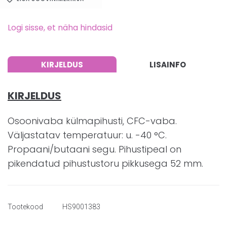
Logi sisse, et näha hindasid
KIRJELDUS
LISAINFO
KIRJELDUS
Osoonivaba külmapihusti, CFC-vaba.
Väljastatav temperatuur: u. -40 °C.
Propaani/butaani segu. Pihustipeal on
pikendatud pihustustoru pikkusega 52 mm.
Tootekood
HS9001383