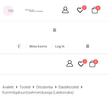
0
0
Minu konto
Log In
0
0
Avaleht
Tooted
Ortodontia
Elastiktooted
Kummiligatuurid pehmendusega (Lateksivaba)