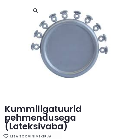
Kummiligatuurid
pehmendusega
(Lateksivaba)
LISA SOOVINIMEKIRJA