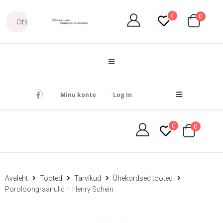
0
0
Minu konto
Log In
0
0
Avaleht
Tooted
Tarvikud
Ühekordsed tooted
Poroloongraanulid – Henry Schein