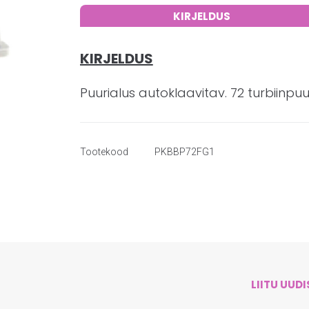
KIRJELDUS
KIRJELDUS
Puurialus autoklaavitav. 72 turbiinpuu
Tootekood
PKBBP72FG1
LIITU UUD