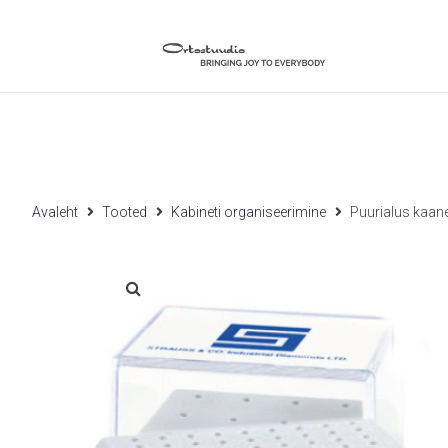
Avaleht
Tooted
Kabineti organiseerimine
Puurialus kaan