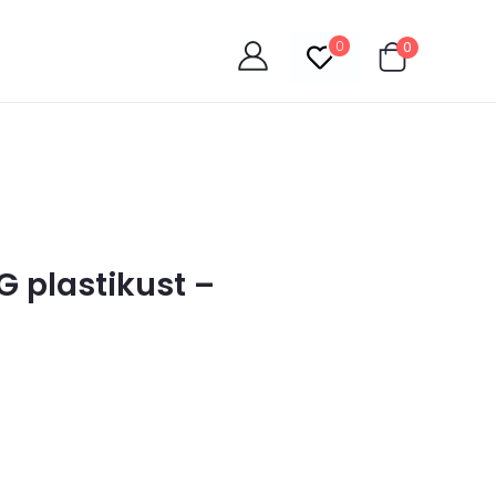
0
0
 plastikust –