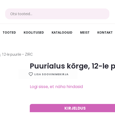
TOOTED
KOOLITUSED
KATALOOGID
MEIST
KONTAKT
 12-le puurile – ZIRC
Puurialus kõrge, 12-le 
LISA SOOVINIMEKIRJA
Logi sisse, et näha hindasid
KIRJELDUS