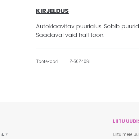
KIRJELDUS
Autoklaavitav puurialus. Sobib puur
Saadaval vaid hall toon.
Tootekood
Z-50Z408I
LIITU UUD
Liitu meie u
lida?