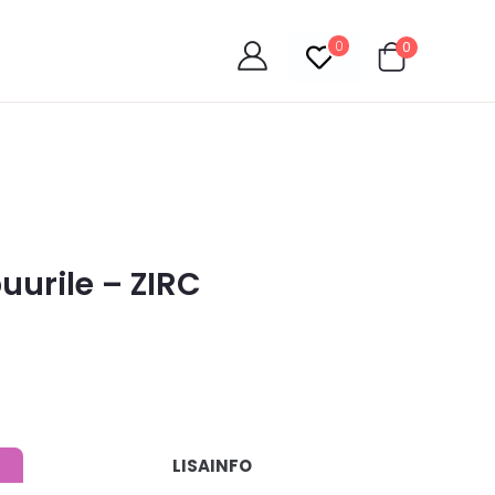
0
0
puurile – ZIRC
LISAINFO