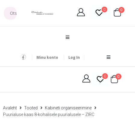
0
0
Minu konto
Log In
0
0
Avaleht
Tooted
Kabineti organiseerimine
Puurialuse kaas 8-kohalisele puurialusele – ZIRC