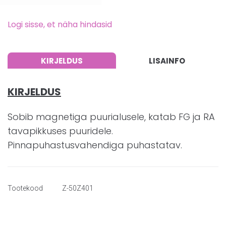
Logi sisse, et näha hindasid
KIRJELDUS
LISAINFO
KIRJELDUS
Sobib magnetiga puurialusele, katab FG ja RA
tavapikkuses puuridele.
Pinnapuhastusvahendiga puhastatav.
Tootekood
Z-50Z401