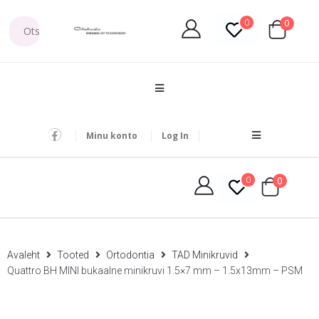
0
0
Minu konto
Log In
0
0
Avaleht
Tooted
Ortodontia
TAD Minikruvid
Quattro BH MINI bukaalne minikruvi 1.5×7 mm – 1.5x13mm – PSM