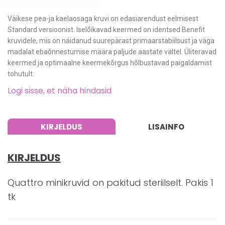
Väikese pea-ja kaelaosaga kruvi on edasiarendust eelmisest
Standard versioonist. Iselõikavad keermed on identsed Benefit
kruvidele, mis on näidanud suurepärast primaarstabiilsust ja väga
madalat ebaõnnestumise määra paljude aastate vältel. Üliteravad
keermed ja optimaalne keermekõrgus hõlbustavad paigaldamist
tohutult.
Logi sisse, et näha hindasid
KIRJELDUS
LISAINFO
KIRJELDUS
Quattro minikruvid on pakitud steriilselt. Pakis 1
tk