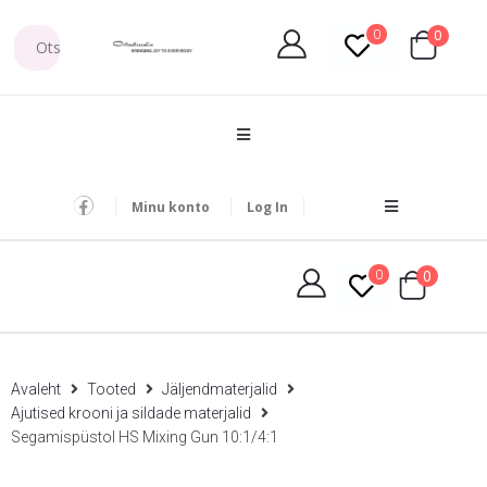
0
0
Minu konto
Log In
0
0
Avaleht
Tooted
Jäljendmaterjalid
Ajutised krooni ja sildade materjalid
Segamispüstol HS Mixing Gun 10:1/4:1