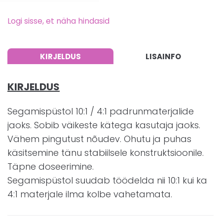
Logi sisse, et näha hindasid
KIRJELDUS
LISAINFO
KIRJELDUS
Segamispüstol 10:1 / 4:1 padrunmaterjalide
jaoks. Sobib väikeste kätega kasutaja jaoks.
Vähem pingutust nõudev. Ohutu ja puhas
käsitsemine tänu stabiilsele konstruktsioonile.
Täpne doseerimine.
Segamispüstol suudab töödelda nii 10:1 kui ka
4:1 materjale ilma kolbe vahetamata.