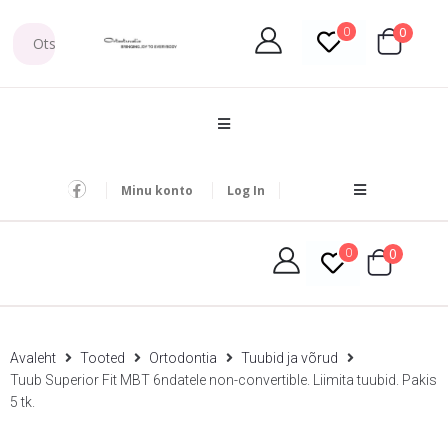
0
0
Minu konto
Log In
0
0
Avaleht
Tooted
Ortodontia
Tuubid ja võrud
Tuub Superior Fit MBT 6ndatele non-convertible. Liimita tuubid. Pakis
5 tk.