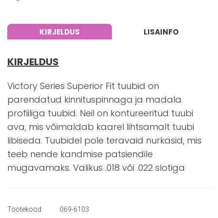
KIRJELDUS
LISAINFO
KIRJELDUS
Victory Series Superior Fit tuubid on
parendatud kinnituspinnaga ja madala
profiiliga tuubid. Neil on kontureeritud tuubi
ava, mis võimaldab kaarel lihtsamalt tuubi
libiseda. Tuubidel pole teravaid nurkasid, mis
teeb nende kandmise patsiendile
mugavamaks. Valikus .018 või .022 slotiga
Tootekood
069-6103