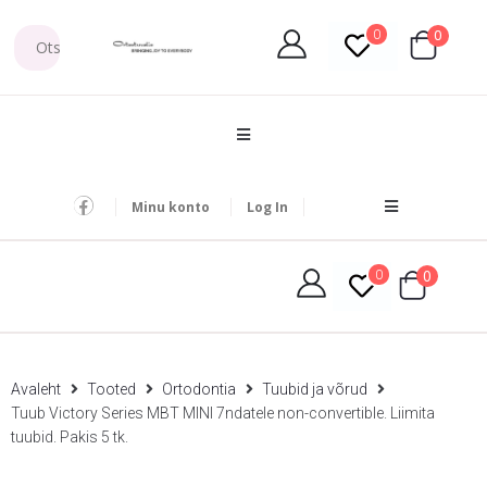
0
0
Minu konto
Log In
0
0
Avaleht
Tooted
Ortodontia
Tuubid ja võrud
Tuub Victory Series MBT MINI 7ndatele non-convertible. Liimita
tuubid. Pakis 5 tk.