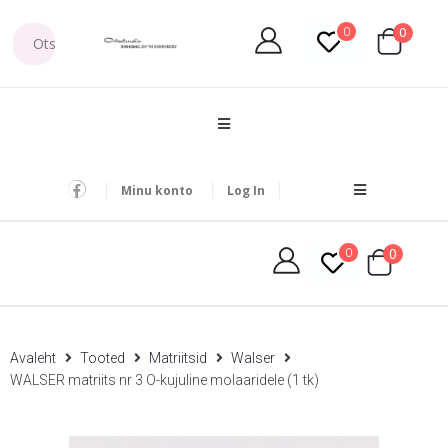
0
0
Minu konto
Log In
0
0
Avaleht
Tooted
Matriitsid
Walser
WALSER matriits nr 3 O-kujuline molaaridele (1 tk)