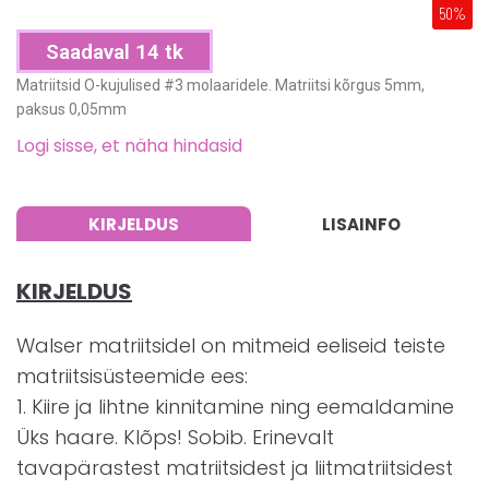
50%
Saadaval 14 tk
Matriitsid O-kujulised #3 molaaridele. Matriitsi kõrgus 5mm,
paksus 0,05mm
Logi sisse, et näha hindasid
KIRJELDUS
LISAINFO
KIRJELDUS
Walser matriitsidel on mitmeid eeliseid teiste
matriitsisüsteemide ees:
1. Kiire ja lihtne kinnitamine ning eemaldamine
Üks haare. Klõps! Sobib. Erinevalt
tavapärastest matriitsidest ja liitmatriitsidest