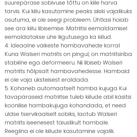
suurepärase sobivuse tõttu on kiile harva
tarvis. Kui kiilu kasutamine peaks siiski vajalikuks
osutuma, ei ole seegi probleem. Ühtlasi hoiab
see ära kiilu libisemise. Matriitsi eemaldamisel
eemaldatakse ühe liigutusega ka kiilud.
4. Ideaalne väikeste hambavahede korral
Kuna Walseri matriits on pingul, on matriitsiriba
stabiilne ega deformeeru. Nii libiseb Walseri
matriits hõlpsalt hambavahedesse. Hambaid
ei ole vaja üksteisest eraldada.
5. Kohaneb automaatselt hamba kujuga Kui
tavapäraseid matriitse tuleb kiilude abil käsitsi
koonilise hambakujuga kohandada, et need
üldse tservikaalselt sobiks, laotub Walseri
matriits iseenesest täiuslikult hambale.
Reeglina ei ole kiilude kasutamine vajalik.