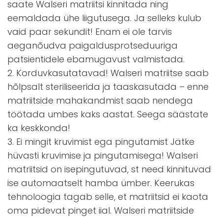
saate Walseri matriitsi kinnitada ning
eemaldada ühe liigutusega. Ja selleks kulub
vaid paar sekundit! Enam ei ole tarvis
aeganõudva paigaldusprotseduuriga
patsientidele ebamugavust valmistada.
2. Korduvkasutatavad! Walseri matriitse saab
hõlpsalt steriliseerida ja taaskasutada – enne
matriitside mahakandmist saab nendega
töötada umbes kaks aastat. Seega säästate
ka keskkonda!
3. Ei mingit kruvimist ega pingutamist Jätke
hüvasti kruvimise ja pingutamisega! Walseri
matriitsid on isepingutuvad, st need kinnituvad
ise automaatselt hamba ümber. Keerukas
tehnoloogia tagab selle, et matriitsid ei kaota
oma pidevat pinget iial. Walseri matriitside