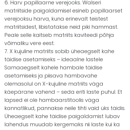
6. Harv papillaarne verejooks. Walseri
matriitside paigaldamisel esineb papillaarset
verejooksu harva, kuna erinevalt teistest
matriitsidest, libistatakse neid piki hammast.
Peale selle kaitseb matriits kaviteedi põhja
võimaliku vere eest.
7. X kujuline matriits sobib üheaegselt kahe
täidise asetamiseks – ideaalne lastele
Samaaegselt kahele hambale täidise
asetamiseks ja piisava hambavahe
olemasolul on X-kujuline matriits väga
käepärane vahend – seda eriti laste puhul. Et
lapsed ei ole hambaarstitoolis väga
kannatlikud, pannakse neile tihti vaid üks täidis.
Üheaegselt kahe täidise paigaldamist lubav
lahendus muudab kergemaks nii laste kui ka