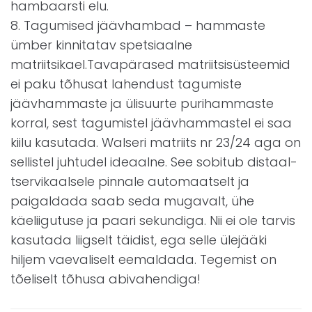
hambaarsti elu.
8. Tagumised jäävhambad – hammaste
ümber kinnitatav spetsiaalne
matriitsikael.Tavapärased matriitsisüsteemid
ei paku tõhusat lahendust tagumiste
jäävhammaste ja ülisuurte purihammaste
korral, sest tagumistel jäävhammastel ei saa
kiilu kasutada. Walseri matriits nr 23/24 aga on
sellistel juhtudel ideaalne. See sobitub distaal-
tservikaalsele pinnale automaatselt ja
paigaldada saab seda mugavalt, ühe
käeliigutuse ja paari sekundiga. Nii ei ole tarvis
kasutada liigselt täidist, ega selle ülejääki
hiljem vaevaliselt eemaldada. Tegemist on
tõeliselt tõhusa abivahendiga!