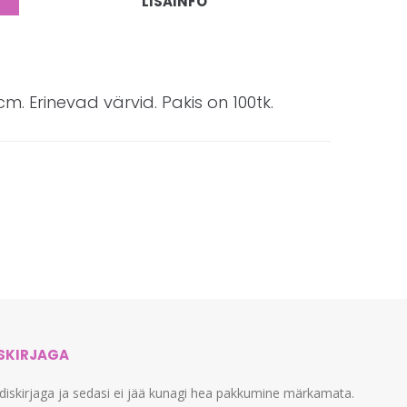
LISAINFO
m. Erinevad värvid. Pakis on 100tk.
ISKIRJAGA
udiskirjaga ja sedasi ei jää kunagi hea pakkumine märkamata.