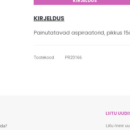
KIRJELDUS
KIRJELDUS
Painutatavad aspiraatorid, pikkus 15c
Tootekood
PR20166
LIITU UUD
Liitu meie u
lida?