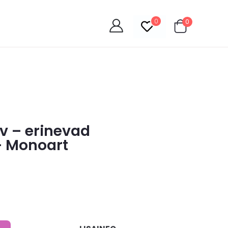
0
0
v – erinevad
– Monoart