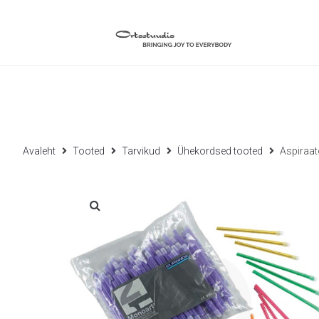
Avaleht
Tooted
Tarvikud
Ühekordsed tooted
Aspiraat