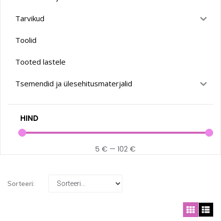
Tarvikud
Toolid
Tooted lastele
Tsemendid ja ülesehitusmaterjalid
HIND
5
€
—
102
€
Sorteeri: