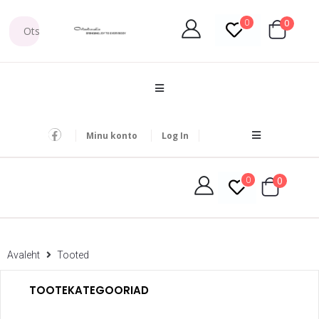
0
0
Minu konto
Log In
0
0
Avaleht
Tooted
TOOTEKATEGOORIAD