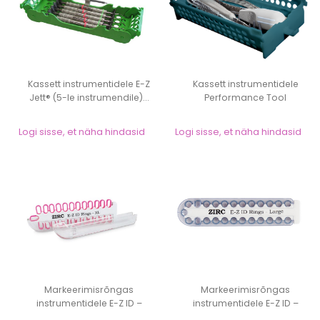
Kassett instrumentidele E-Z
Kassett instrumentidele
Jett® (5-le instrumendile)...
Performance Tool
Organizer – Z...
Logi sisse, et näha hindasid
Logi sisse, et näha hindasid
Markeerimisrõngas
Markeerimisrõngas
instrumentidele E-Z ID –
instrumentidele E-Z ID –
ZIRC, Extra...
ZIRC, Large...