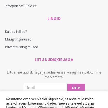
info@ortostuudio.ee
LINGID
Kuidas tellida?
Müügitingimused
Privaatsustingimused
LIITU UUDISKIRJAGA
Liitu meie uudiskirjaga ja sedasi ei jää kunagi hea pakkumine
märkamata.
LIITU
Kasutame oma veebisaidil küpsiseid, et anda teile kõige
asjakohasem kogemus, pidades meeles teie eelistusi ja
korduvaid külastusi. Klõpsates nupul „Nõustu”, nõustute