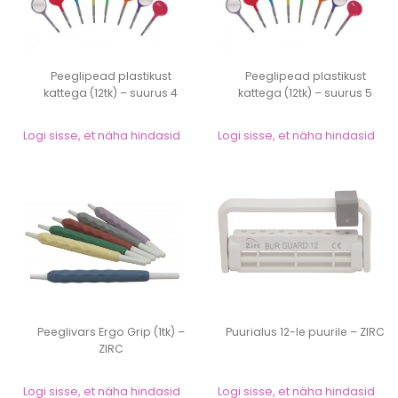
Peeglipead plastikust
Peeglipead plastikust
kattega (12tk) – suurus 4
kattega (12tk) – suurus 5
(diam....
(diam....
Logi sisse, et näha hindasid
Logi sisse, et näha hindasid
Peeglivars Ergo Grip (1tk) –
Puurialus 12-le puurile – ZIRC
ZIRC
Logi sisse, et näha hindasid
Logi sisse, et näha hindasid