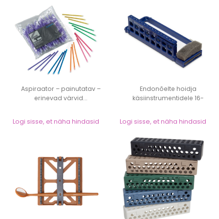
Aspiraator – painutatav –
Endonõelte hoidja
erinevad värvid...
käsiinstrumentidele 16-
kohaline – ZI...
Logi sisse, et näha hindasid
Logi sisse, et näha hindasid