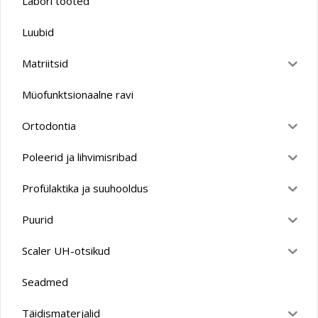
Labori tooted
Luubid
Matriitsid
Müofunktsionaalne ravi
Ortodontia
Poleerid ja lihvimisribad
Profülaktika ja suuhooldus
Puurid
Scaler UH-otsikud
Seadmed
Täidismaterjalid