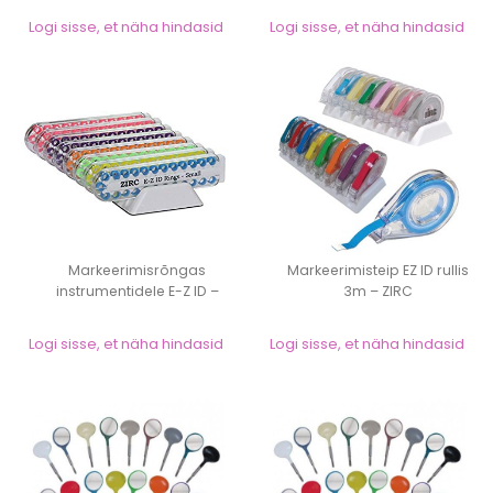
Logi sisse, et näha hindasid
Logi sisse, et näha hindasid
Markeerimisrõngas
Markeerimisteip EZ ID rullis
instrumentidele E-Z ID –
3m – ZIRC
ZIRC, Small...
Logi sisse, et näha hindasid
Logi sisse, et näha hindasid