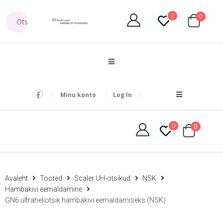
0
0
Minu konto
Log In
0
0
Avaleht
Tooted
Scaler UH-otsikud
NSK
Hambakivi eemaldamine
GN6 ultraheliotsik hambakivi eemaldamiseks (NSK)