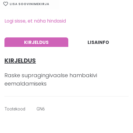
LISA SOOVINIMEKIRJA
Logi sisse, et näha hindasid
KIRJELDUS
LISAINFO
KIRJELDUS
Raske supragingivaalse hambakivi
eemaldamiseks
Tootekood
GN6