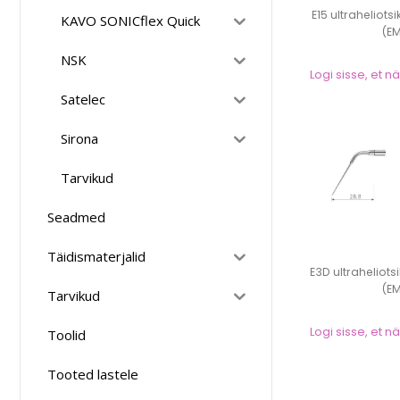
E15 ultraheliots
KAVO SONICflex Quick
(E
NSK
Logi sisse, et 
Satelec
Sirona
Tarvikud
Seadmed
Täidismaterjalid
E3D ultraheliots
(E
Tarvikud
Logi sisse, et 
Toolid
Tooted lastele