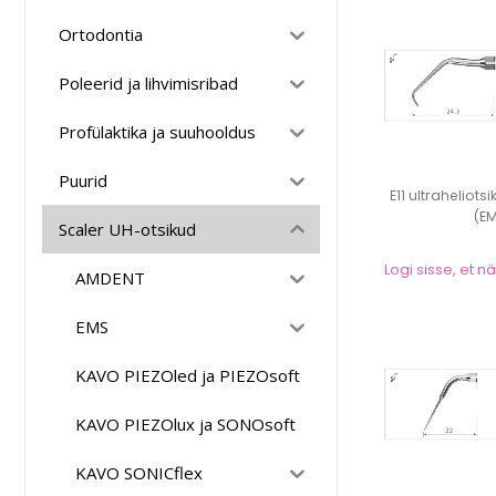
Ortodontia
Poleerid ja lihvimisribad
Profülaktika ja suuhooldus
Puurid
E11 ultraheliot
(E
Scaler UH-otsikud
Logi sisse, et 
AMDENT
EMS
KAVO PIEZOled ja PIEZOsoft
KAVO PIEZOlux ja SONOsoft
KAVO SONICflex