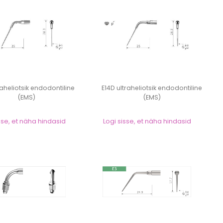
raheliotsik endodontiline
E14D ultraheliotsik endodontiline
(EMS)
(EMS)
sse, et näha hindasid
Logi sisse, et näha hindasid