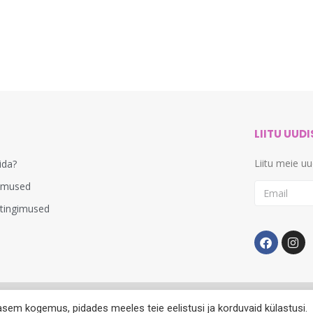
LIITU UUD
Liitu meie u
lida?
imused
stingimused
asem kogemus, pidades meeles teie eelistusi ja korduvaid külastusi.
© 2012-2024. Kõik õigused kaitstud. Veebimeister
Dignicy