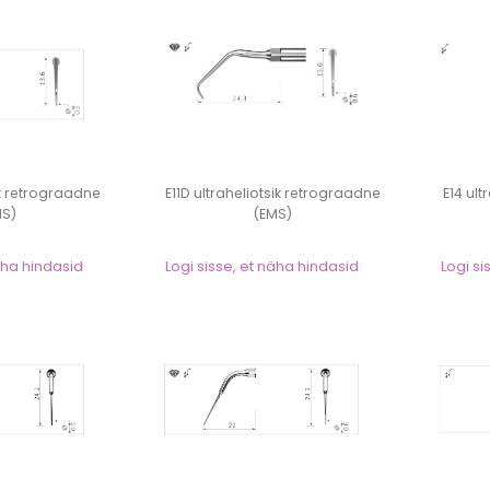
sik retrograadne
E11D ultraheliotsik retrograadne
E14 ult
MS)
(EMS)
näha hindasid
Logi sisse, et näha hindasid
Logi si