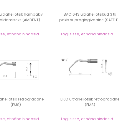
ltraheliotsik hambakivi
BAC164S ultraheliotsikud 3 tk
aldamiseks (AMDENT)
pakis supragingivaalne (SATELE...
sse, et näha hindasid
Logi sisse, et näha hindasid
traheliotsik retrograadne
E10D ultraheliotsik retrograadne
(EMS)
(EMS)
sse, et näha hindasid
Logi sisse, et näha hindasid