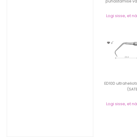
puhastamise va
Logi sisse, et 
ED10D ultrahelio
(SAT
Logi sisse, et 