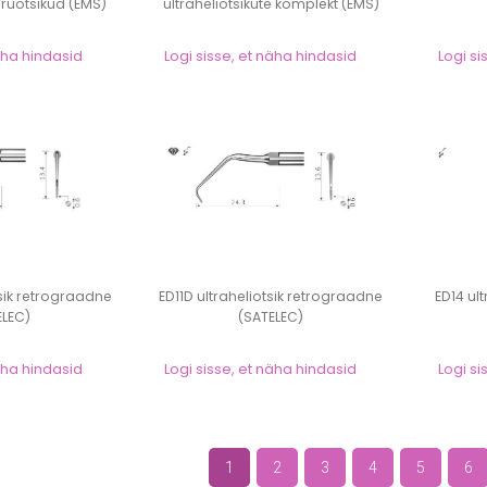
ruotsikud (EMS)
ultraheliotsikute komplekt (EMS)
näha hindasid
Logi sisse, et näha hindasid
Logi si
tsik retrograadne
ED11D ultraheliotsik retrograadne
ED14 ul
ELEC)
(SATELEC)
näha hindasid
Logi sisse, et näha hindasid
Logi si
1
2
3
4
5
6