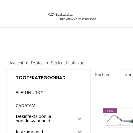
Avaleht
Tooted
Scaler UH-otsikud
Sorteeri:
TOOTEKATEGOORIAD
*LEIUNURK*
CAD/CAM
Desinfektsioon ja
hooldusvahendid
Instrumendid