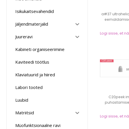
Isikukaitsevahendid
a#37 ultraheli
eemaldamise
Jäljendmaterjalid
Logi sisse, et 
Juureravi
Kabineti organiseerimine
Kaviteedi töötlus
Klaviatuurid ja hiired
Labori tooted
C20peek i
Luubid
puhastamise
(SAT
Matriitsid
Logi sisse, et 
Müofunktsionaalne ravi