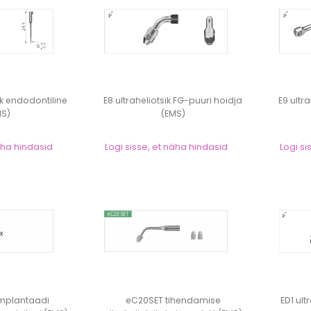
ik endodontiline
E8 ultraheliotsik FG-puuri hoidja
E9 ultr
MS)
(EMS)
näha hindasid
Logi sisse, et näha hindasid
Logi si
mplantaadi
eC20SET tihendamise
ED1 ult