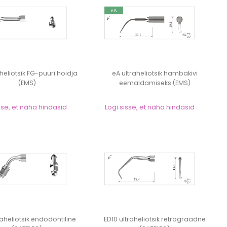
aheliotsik FG-puuri hoidja
eA ultraheliotsik hambakivi
(EMS)
eemaldamiseks (EMS)
sse, et näha hindasid
Logi sisse, et näha hindasid
raheliotsik endodontiline
ED10 ultraheliotsik retrograadne