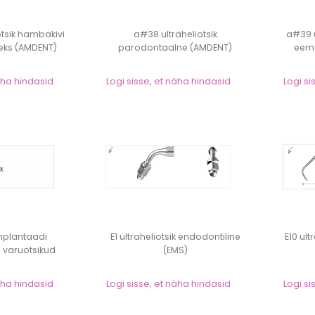
otsik hambakivi
a#38 ultraheliotsik
a#39 u
ks (AMDENT)
parodontaalne (AMDENT)
eem
näha hindasid
Logi sisse, et näha hindasid
Logi si
mplantaadi
E1 ultraheliotsik endodontiline
E10 ul
 varuotsikud
(EMS)
ELEC)
näha hindasid
Logi sisse, et näha hindasid
Logi si