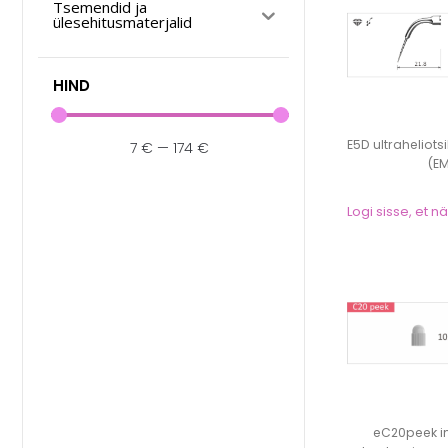
Tsemendid ja
ülesehitusmaterjalid
HIND
E5D ultraheliots
7
€
—
174
€
(E
Logi sisse, et 
eC20peek i