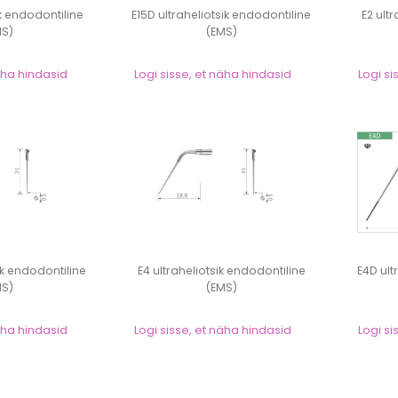
ik endodontiline
E15D ultraheliotsik endodontiline
E2 ult
MS)
(EMS)
näha hindasid
Logi sisse, et näha hindasid
Logi si
ik endodontiline
E4 ultraheliotsik endodontiline
E4D ult
MS)
(EMS)
näha hindasid
Logi sisse, et näha hindasid
Logi si