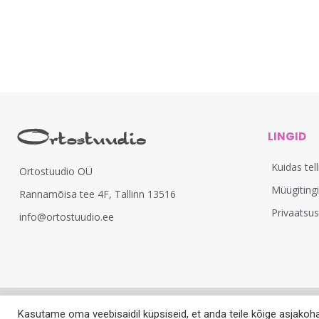
LINGID
Kuidas tel
Ortostuudio OÜ
Müügiting
Rannamõisa tee 4F, Tallinn 13516
Privaatsu
info@ortostuudio.ee
Kasutame oma veebisaidil küpsiseid, et anda teile kõige asjakoh