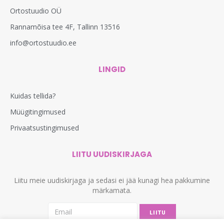
Ortostuudio OÜ
Rannamõisa tee 4F, Tallinn 13516
info@ortostuudio.ee
LINGID
Kuidas tellida?
Müügitingimused
Privaatsustingimused
LIITU UUDISKIRJAGA
Liitu meie uudiskirjaga ja sedasi ei jää kunagi hea pakkumine
märkamata.
LIITU