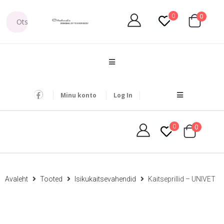
0
0
Minu konto
Log In
0
0
Avaleht
Tooted
Isikukaitsevahendid
Kaitseprillid – UNIVET