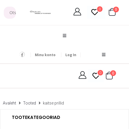
0
0
Minu konto
Log In
0
0
Avaleht
Tooted
kaitse prillid
TOOTEKATEGOORIAD