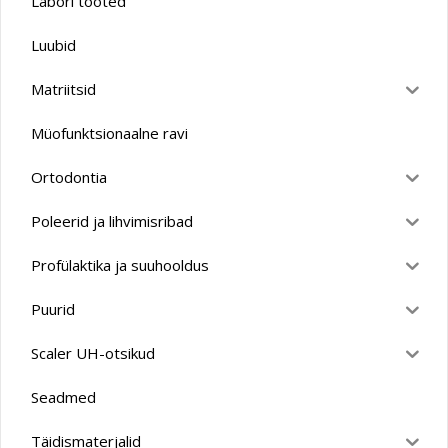
Labori tooted
Luubid
Matriitsid
Müofunktsionaalne ravi
Ortodontia
Poleerid ja lihvimisribad
Profülaktika ja suuhooldus
Puurid
Scaler UH-otsikud
Seadmed
Täidismaterjalid