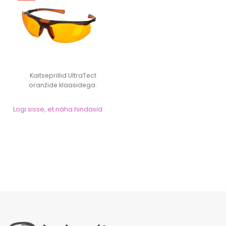
Kaitseprillid UltraTect
oranžide klaasidega.
Raamid musta/or...
Logi sisse, et näha hindasid