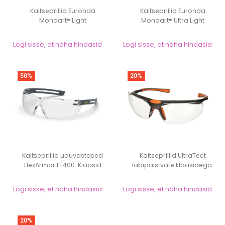
Kaitseprillid Euronda
Kaitseprillid Euronda
Monoart® Light
Monoart® Ultra Light
Logi sisse, et näha hindasid
Logi sisse, et näha hindasid
50%
20%
Kaitseprillid uduvastased
Kaitseprillid UltraTect
HexArmor LT400. Klaasid
läbipaistvate klaasidega.
läbipaistv...
Raamid mus...
Logi sisse, et näha hindasid
Logi sisse, et näha hindasid
20%