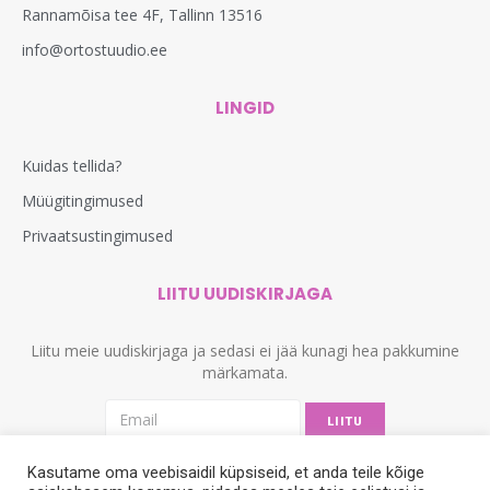
Rannamõisa tee 4F, Tallinn 13516
info@ortostuudio.ee
LINGID
Kuidas tellida?
Müügitingimused
Privaatsustingimused
LIITU UUDISKIRJAGA
Liitu meie uudiskirjaga ja sedasi ei jää kunagi hea pakkumine
märkamata.
LIITU
Kasutame oma veebisaidil küpsiseid, et anda teile kõige