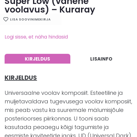
Super Low (vähene
voolavus) – Kuraray
LISA SOOVINIMEKIRJA
Logi sisse, et näha hindasid
KIRJELDUS
LISAINFO
KIRJELDUS
Universaalne voolav komposiit. Esteetiline ja
muljetavaldava tugevusega voolav komposiit,
mis peab vastu ka suuremale mälumisjõule
posterioorses piirkonnas. U tooni saab
kasutada peaaegu kõigi tagumiste ja
eesmiste kaviteetide jaoks. UD (Universal Dark)