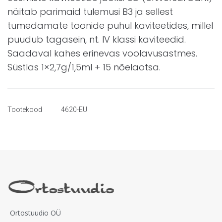
näitab parimaid tulemusi B3 ja sellest
tumedamate toonide puhul kaviteetides, millel
puudub tagasein, nt. IV klassi kaviteedid.
Saadaval kahes erinevas voolavusastmes.
Süstlas 1×2,7g/1,5ml + 15 nõelaotsa.
Tootekood
4620-EU
Ortostuudio OÜ