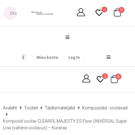
0
0
Minu konto
Log In
0
0
Avaleht
Tooted
Täidismaterjalid
Komposiidid - voolavad
Komposiit voolav CLEARFIL MAJESTY ES Flow UNIVERSAL Super
Low (vähene voolavus) – Kuraray