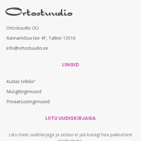
Ortostuudio OÜ
Rannamõisa tee 4F, Tallinn 13516
info@ortostuudio.ee
LINGID
Kuidas tellida?
Müügitingimused
Privaatsustingimused
LIITU UUDISKIRJAGA
Liitu meie uudiskirjaga ja sedasi ei jää kunagi hea pakkumine
märkamata.