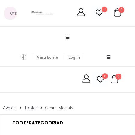
0
0
Minu konto
Log In
0
0
Avaleht
Tooted
Clearfil Majesty
TOOTEKATEGOORIAD