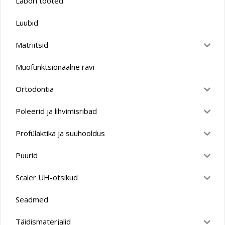
Labori tooted
Luubid
Matriitsid
Müofunktsionaalne ravi
Ortodontia
Poleerid ja lihvimisribad
Profülaktika ja suuhooldus
Puurid
Scaler UH-otsikud
Seadmed
Täidismaterjalid