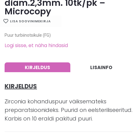
diam.2,3mm. 10tk/pk –
Microcopy
LISA SOOVINIMEKIRJA
Puur turbiinotsikule (FG)
Logi sisse, et näha hindasid
KIRJELDUS
LISAINFO
KIRJELDUS
Zirconia kohanduspuur väiksemateks
preparatsioonideks. Puurid on eelsteriliseeritud.
Karbis on 10 eraldi pakitud puuri.