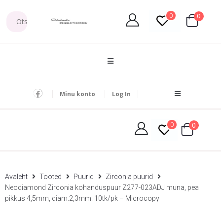
0
0
Minu konto
Log In
0
0
Avaleht
Tooted
Puurid
Zirconia puurid
Neodiamond Zirconia kohanduspuur Z277-023ADJ muna, pea
pikkus 4,5mm, diam.2,3mm. 10tk/pk – Microcopy