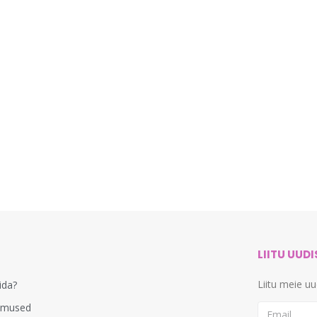
LIITU UUD
Liitu meie u
lida?
imused