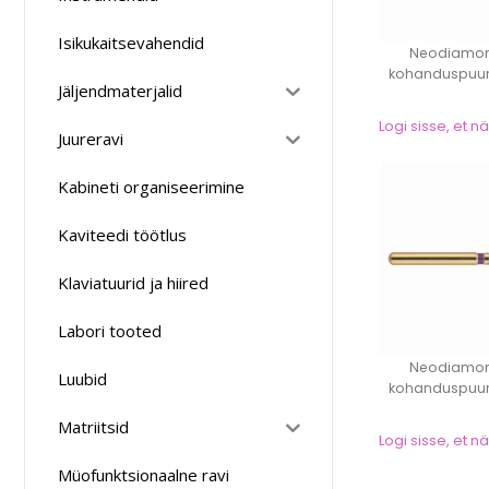
Isikukaitsevahendid
Neodiamon
kohanduspuur
Jäljendmaterjalid
koonus ü
Logi sisse, et 
Juureravi
Kabineti organiseerimine
Kaviteedi töötlus
Klaviatuurid ja hiired
Labori tooted
Neodiamon
Luubid
kohanduspuur
lühike le
Matriitsid
Logi sisse, et 
Müofunktsionaalne ravi