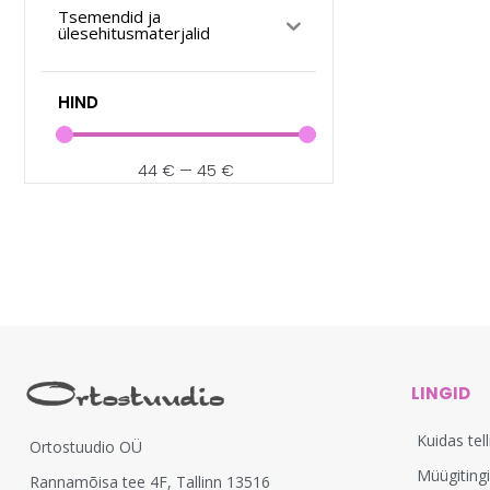
Tsemendid ja
ülesehitusmaterjalid
HIND
44
€
—
45
€
LINGID
Kuidas tel
Ortostuudio OÜ
Müügiting
Rannamõisa tee 4F, Tallinn 13516