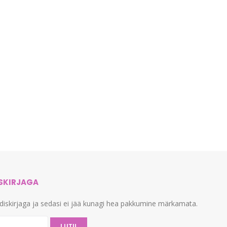
ISKIRJAGA
udiskirjaga ja sedasi ei jää kunagi hea pakkumine märkamata.
LIITU