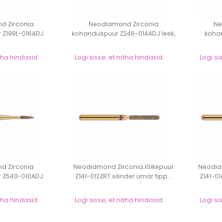
d Zirconia
Neodiamond Zirconia
Ne
 Z198L-016ADJ
kohanduspuur Z246-014ADJ leek,
koha
mar ti...
pea pikku...
näha hindasid
Logi sisse, et näha hindasid
Logi si
d Zirconia
Neodiamond Zirconia lõikepuur
Neodia
 Z540-010ADJ
Z141-012ZRT silinder ümar tipp...
Z141-01
ek, pe...
näha hindasid
Logi sisse, et näha hindasid
Logi si