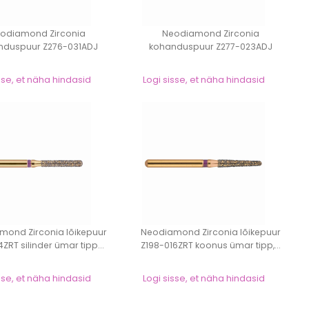
odiamond Zirconia
Neodiamond Zirconia
nduspuur Z276-031ADJ
kohanduspuur Z277-023ADJ
jalgpall, pea p...
muna, pea pikku...
sse, et näha hindasid
Logi sisse, et näha hindasid
mond Zirconia lõikepuur
Neodiamond Zirconia lõikepuur
4ZRT silinder ümar tipp...
Z198-016ZRT koonus ümar tipp,...
sse, et näha hindasid
Logi sisse, et näha hindasid