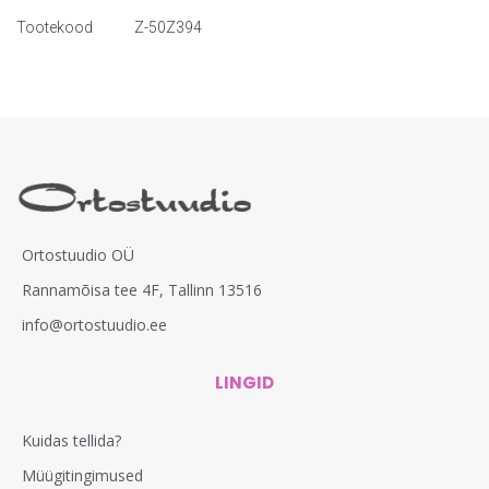
Tootekood
Z-50Z394
Ortostuudio OÜ
Rannamõisa tee 4F, Tallinn 13516
info@ortostuudio.ee
LINGID
Kuidas tellida?
Müügitingimused