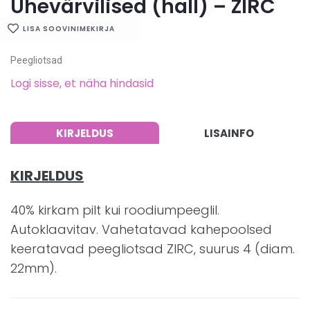
Ühevärvilised (hall) – ZIRC
LISA SOOVINIMEKIRJA
Peegliotsad
Logi sisse, et näha hindasid
KIRJELDUS
LISAINFO
KIRJELDUS
40% kirkam pilt kui roodiumpeeglil.
Autoklaavitav. Vahetatavad kahepoolsed
keeratavad peegliotsad ZIRC, suurus 4 (diam.
22mm).