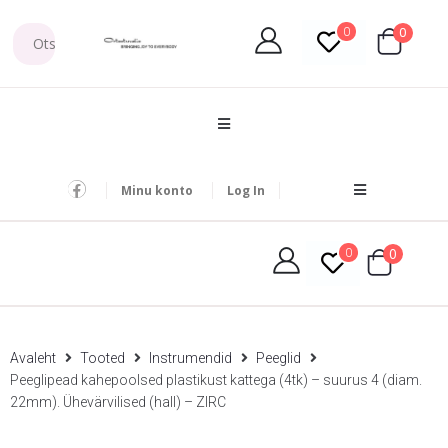
0
0
Minu konto
Log In
0
0
Avaleht
Tooted
Instrumendid
Peeglid
Peeglipead kahepoolsed plastikust kattega (4tk) – suurus 4 (diam.
22mm). Ühevärvilised (hall) – ZIRC