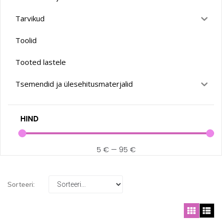
Tarvikud
Toolid
Tooted lastele
Tsemendid ja ülesehitusmaterjalid
HIND
5
€
—
95
€
Sorteeri: