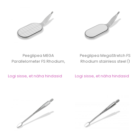
Peeglipea MEGA
Peeglipea MegaStretch FS
Parallelometer FS Rhodium,
Rhodium stainless steel (1
22x37mm, (1tk), ro...
tk)- Hah...
Logi sisse, et näha hindasid
Logi sisse, et näha hindasid