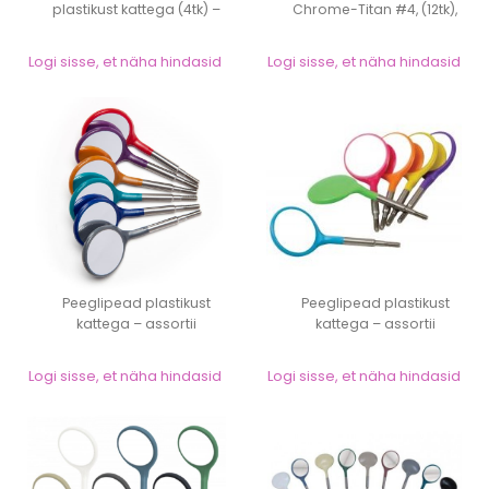
plastikust kattega (4tk) –
Chrome-Titan #4, (12tk),
suur...
metallist...
Logi sisse, et näha hindasid
Logi sisse, et näha hindasid
Peeglipead plastikust
Peeglipead plastikust
kattega – assortii
kattega – assortii
metalliktooni...
neoontoonides...
Logi sisse, et näha hindasid
Logi sisse, et näha hindasid