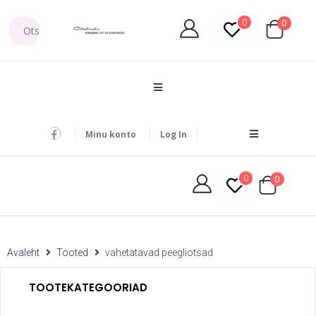
0
0
Minu konto
Log In
0
0
Avaleht
Tooted
vahetatavad peegliotsad
TOOTEKATEGOORIAD