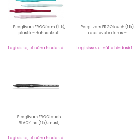
Peeglivars ERGOform (1 tk),
Peeglivars ERGOtouch (1 tk),
plastik – Hahnenkratt
roostevaba teras –
Hahnen...
Logi sisse, et näha hindasid
Logi sisse, et näha hindasid
Peeglivars ERGOtouch
BLACKline (1 tk), must,
roostevaba tera...
Logi sisse, et näha hindasid