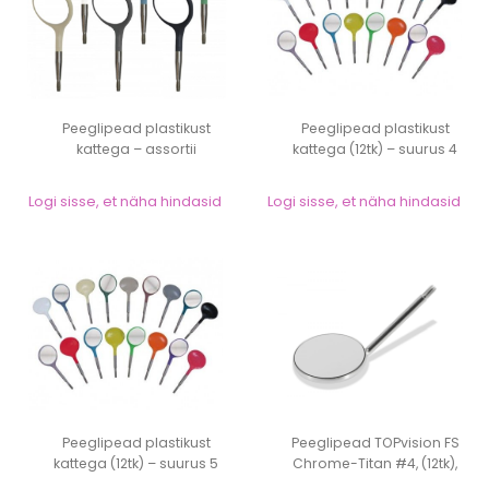
Peeglipead plastikust
Peeglipead plastikust
kattega – assortii
kattega (12tk) – suurus 4
pastelltoonid...
(diam....
Logi sisse, et näha hindasid
Logi sisse, et näha hindasid
Peeglipead plastikust
Peeglipead TOPvision FS
kattega (12tk) – suurus 5
Chrome-Titan #4, (12tk),
(diam....
metallist...