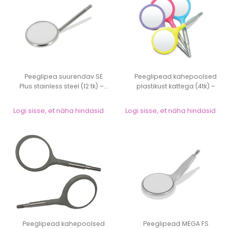
Peeglipea suurendav SE
Peeglipead kahepoolsed
Plus stainless steel (12 tk) –...
plastikust kattega (4tk) –
suur...
Logi sisse, et näha hindasid
Logi sisse, et näha hindasid
Peeglipead kahepoolsed
Peeglipead MEGA FS