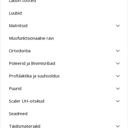
Labori tooted
Luubid
Matriitsid
Müofunktsionaalne ravi
Ortodontia
Poleerid ja lihvimisribad
Profülaktika ja suuhooldus
Puurid
Scaler UH-otsikud
Seadmed
Täidismaterjalid