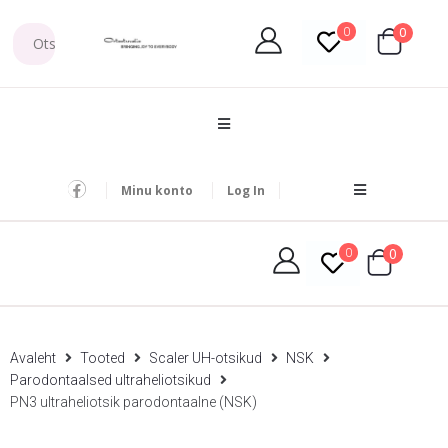
0
0
Minu konto
Log In
0
0
Avaleht
Tooted
Scaler UH-otsikud
NSK
Parodontaalsed ultraheliotsikud
PN3 ultraheliotsik parodontaalne (NSK)