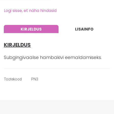
Logi sisse, et näha hindasid
KIRJELDUS
LISAINFO
KIRJELDUS
Subgingivaalse hambakivi eemaldamiseks.
Tootekood
PN3