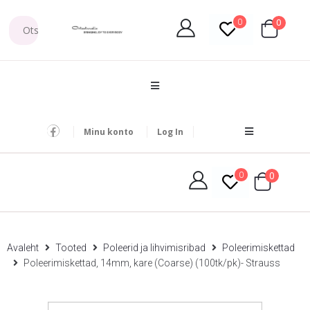
0
0
Minu konto
Log In
0
0
Avaleht
Tooted
Poleerid ja lihvimisribad
Poleerimiskettad
Poleerimiskettad, 14mm, kare (Coarse) (100tk/pk)- Strauss