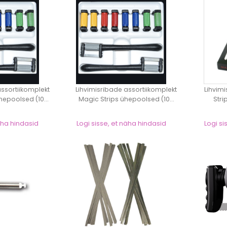
assortiikomplekt
Lihvimisribade assortiikomplekt
Lihvim
hepoolsed (10...
Magic Strips ühepoolsed (10...
Stri
näha hindasid
Logi sisse, et näha hindasid
Logi si