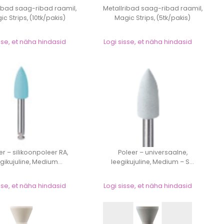
ribad saag-ribad raamil,
Metallribad saag-ribad raamil,
c Strips, (10tk/pakis)
Magic Strips, (5tk/pakis)
sse, et näha hindasid
Logi sisse, et näha hindasid
er – silikoonpoleer RA,
Poleer – universaalne,
gikujuline, Medium...
leegikujuline, Medium – S...
sse, et näha hindasid
Logi sisse, et näha hindasid