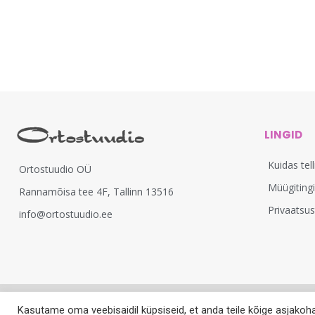
LINGID
Kuidas tel
Ortostuudio OÜ
Müügiting
Rannamõisa tee 4F, Tallinn 13516
Privaatsu
info@ortostuudio.ee
Kasutame oma veebisaidil küpsiseid, et anda teile kõige asjakoh