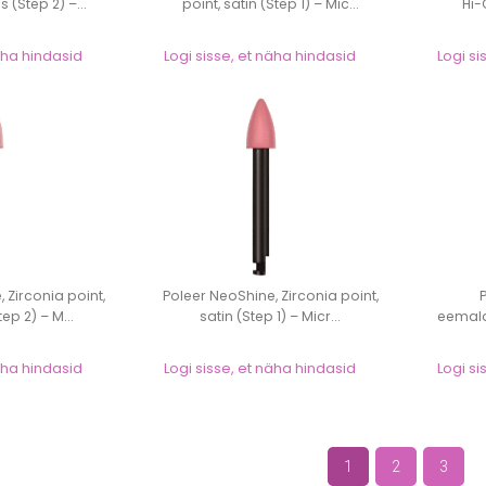
s (Step 2) –...
point, satin (Step 1) – Mic...
Hi-
näha hindasid
Logi sisse, et näha hindasid
Logi si
 Zirconia point,
Poleer NeoShine, Zirconia point,
ep 2) – M...
satin (Step 1) – Micr...
eemald
näha hindasid
Logi sisse, et näha hindasid
Logi si
1
2
3