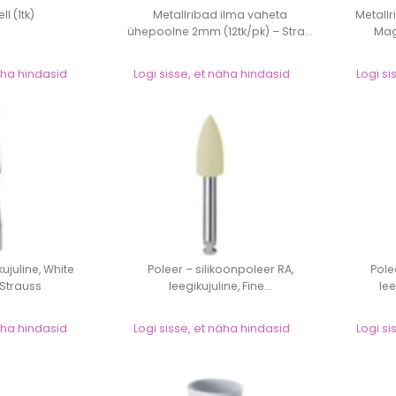
l (1tk)
Metallribad ilma vaheta
Metall
ühepoolne 2mm (12tk/pk) – Stra...
Magi
näha hindasid
Logi sisse, et näha hindasid
Logi si
kujuline, White
Poleer – silikoonpoleer RA,
Pole
 Strauss
leegikujuline, Fine...
lee
näha hindasid
Logi sisse, et näha hindasid
Logi si