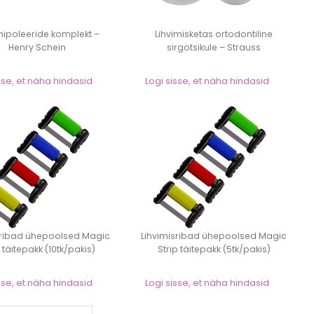
poleeride komplekt –
Lihvimisketas ortodontiline
Henry Schein
sirgotsikule – Strauss
sse, et näha hindasid
Logi sisse, et näha hindasid
sribad ühepoolsed Magic
Lihvimisribad ühepoolsed Magic
p täitepakk (10tk/pakis)
Strip täitepakk (5tk/pakis)
sse, et näha hindasid
Logi sisse, et näha hindasid