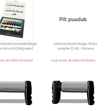
isribade komplekt Magic
Lihvimisribade Magic Strips
ps Intro Kit (10tk/pakis)
adapter (3 tk) – Strauss
sse, et näha hindasid
Logi sisse, et näha hindasid