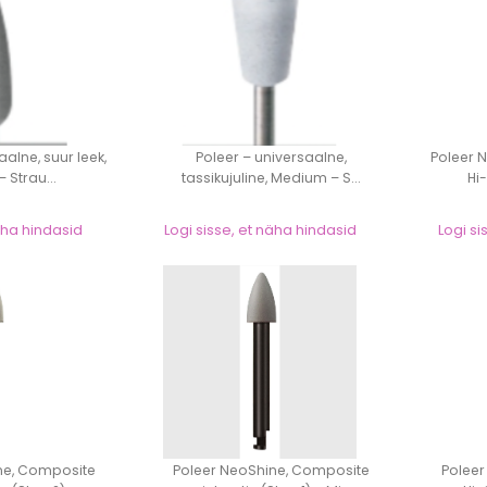
aalne, suur leek,
Poleer – universaalne,
Poleer 
 Strau...
tassikujuline, Medium – S...
Hi-
näha hindasid
Logi sisse, et näha hindasid
Logi si
ne, Composite
Poleer NeoShine, Composite
Poleer