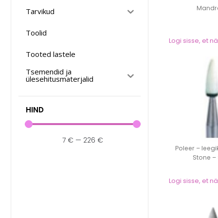
Mandrel
Tarvikud
Toolid
Logi sisse, et 
Tooted lastele
Tsemendid ja
ülesehitusmaterjalid
HIND
7
€
—
226
€
Poleer – leegi
Stone –
Logi sisse, et 