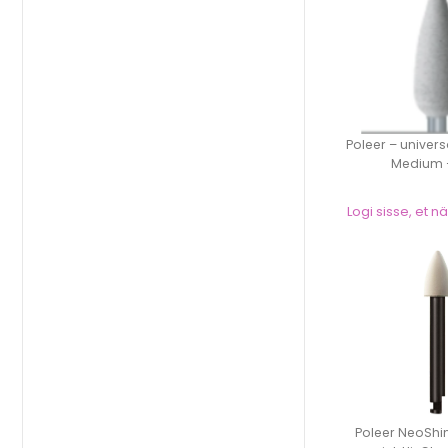
Poleer – univers
Medium –
Logi sisse, et 
Poleer NeoShi