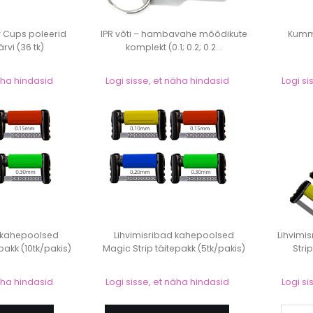
 Cups poleerid
IPR võti – hambavahe mõõdikute
Kummi
värvi (36 tk)
komplekt (0.1; 0.2; 0.2...
näha hindasid
Logi sisse, et näha hindasid
Logi si
d kahepoolsed
Lihvimisribad kahepoolsed
Lihvimi
pakk (10tk/pakis)
Magic Strip täitepakk (5tk/pakis)
Stri
näha hindasid
Logi sisse, et näha hindasid
Logi si