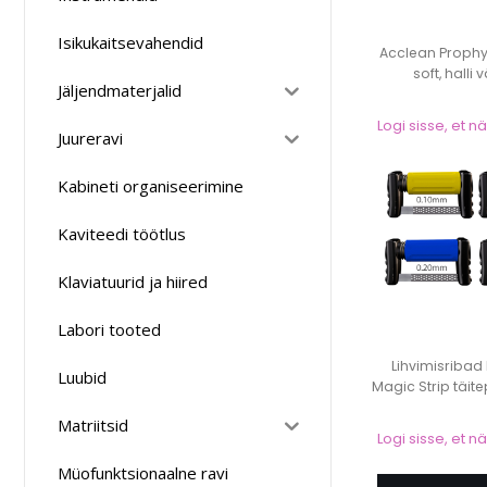
Isikukaitsevahendid
Acclean Prophy
soft, halli 
Jäljendmaterjalid
Logi sisse, et 
Juureravi
Kabineti organiseerimine
Kaviteedi töötlus
Klaviatuurid ja hiired
Labori tooted
Lihvimisriba
Luubid
Magic Strip täite
Matriitsid
Logi sisse, et 
Müofunktsionaalne ravi