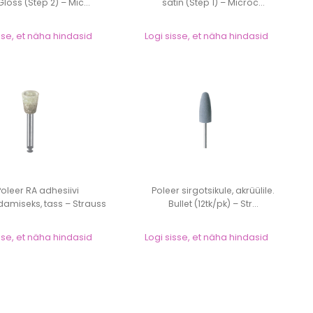
Gloss (Step 2) – Mic...
satin (Step 1) – Microc...
sse, et näha hindasid
Logi sisse, et näha hindasid
Poleer RA adhesiivi
Poleer sirgotsikule, akrüülile.
amiseks, tass – Strauss
Bullet (12tk/pk) – Str...
sse, et näha hindasid
Logi sisse, et näha hindasid