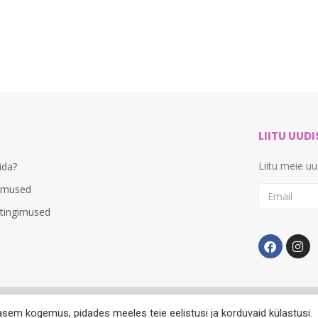
LIITU UUD
Liitu meie u
lida?
imused
stingimused
asem kogemus, pidades meeles teie eelistusi ja korduvaid külastusi.
© 2012-2024. Kõik õigused kaitstud. Veebimeister
Dignicy