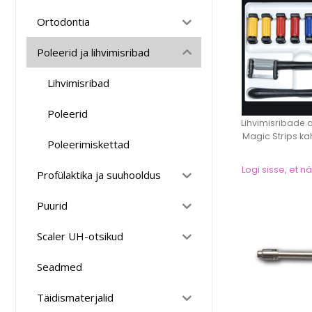
Ortodontia
Poleerid ja lihvimisribad
Lihvimisribad
Poleerid
Lihvimisribade 
Magic Strips ka
Poleerimiskettad
Logi sisse, et 
Profülaktika ja suuhooldus
Puurid
Scaler UH-otsikud
Seadmed
Täidismaterjalid