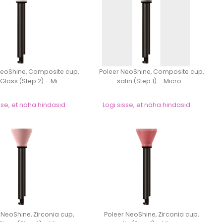
NeoShine, Composite cup,
Poleer NeoShine, Composite cup,
Gloss (Step 2) – Mi...
satin (Step 1) – Micro...
sse, et näha hindasid
Logi sisse, et näha hindasid
 NeoShine, Zirconia cup,
Poleer NeoShine, Zirconia cup,