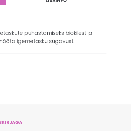
LISAINFO
askute puhastamiseks biokilest ja
mõõta igemetasku sügavust.
ISKIRJAGA