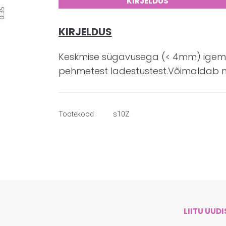
KIRJELDUS
KIRJELDUS
Keskmise sügavusega (< 4mm) igemet
pehmetest ladestustest.Võimaldab 
Tootekood
s10Z
LIITU UUD