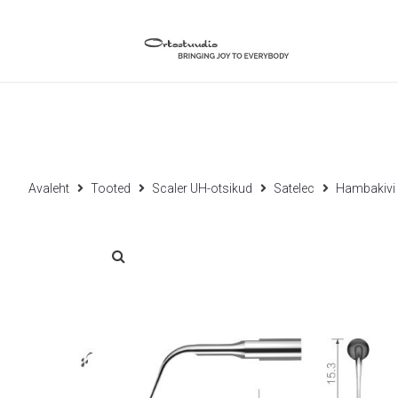
Avaleht
Tooted
Scaler UH-otsikud
Satelec
Hambakivi