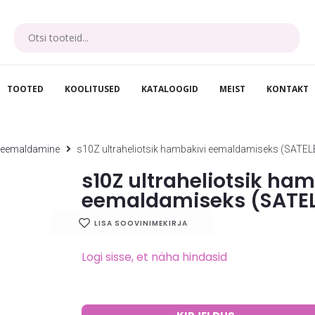
TOOTED
KOOLITUSED
KATALOOGID
MEIST
KONTAKT
 eemaldamine
s10Z ultraheliotsik hambakivi eemaldamiseks (SATEL
s10Z ultraheliotsik ha
eemaldamiseks (SATE
LISA SOOVINIMEKIRJA
Logi sisse, et näha hindasid