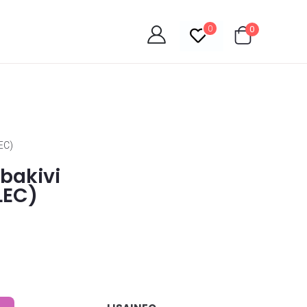
0
0
EC)
mbakivi
LEC)