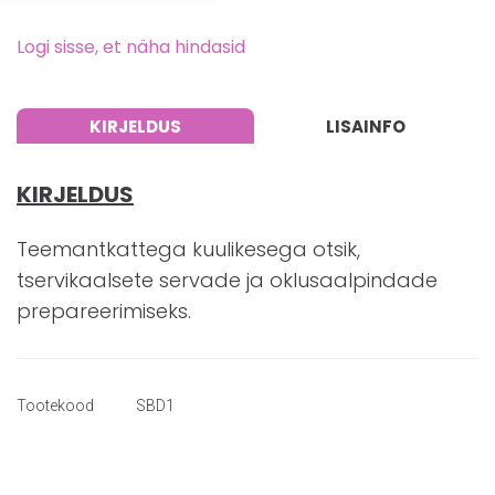
Logi sisse, et näha hindasid
KIRJELDUS
LISAINFO
KIRJELDUS
Teemantkattega kuulikesega otsik,
tservikaalsete servade ja oklusaalpindade
prepareerimiseks.
Tootekood
SBD1