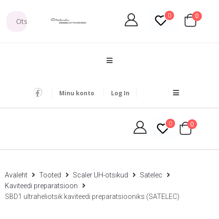
0
0
Minu konto
Log In
0
0
Avaleht
Tooted
Scaler UH-otsikud
Satelec
Kaviteedi preparatsioon
SBD1 ultraheliotsik kaviteedi preparatsiooniks (SATELEC)