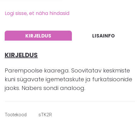
Logi sisse, et näha hindasid
KIRJELDUS
LISAINFO
KIRJELDUS
Parempoolse kaarega. Soovitatav keskmiste
kuni sügavate igemetaskute ja furkatsioonide
jaoks. Nabers sondi analoog.
Tootekood
sTK2R