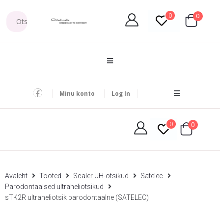
0
0
Minu konto
Log In
0
0
Avaleht
Tooted
Scaler UH-otsikud
Satelec
Parodontaalsed ultraheliotsikud
sTK2R ultraheliotsik parodontaalne (SATELEC)