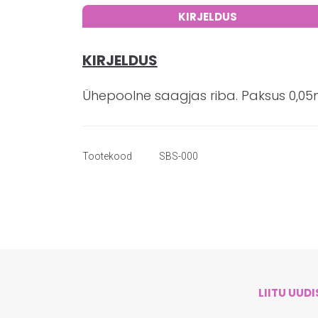
KIRJELDUS
KIRJELDUS
Ühepoolne saagjas riba. Paksus 0,0
Tootekood
SBS-000
LIITU UUD