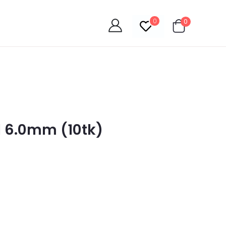
0
0
 6.0mm (10tk)