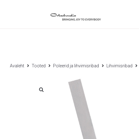
Avaleht
Tooted
Poleerid ja lihvimisribad
Lihvimisribad