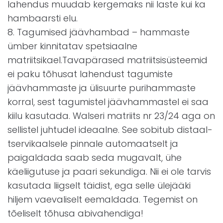
lahendus muudab kergemaks nii laste kui ka
hambaarsti elu.
8. Tagumised jäävhambad – hammaste
ümber kinnitatav spetsiaalne
matriitsikael.Tavapärased matriitsisüsteemid
ei paku tõhusat lahendust tagumiste
jäävhammaste ja ülisuurte purihammaste
korral, sest tagumistel jäävhammastel ei saa
kiilu kasutada. Walseri matriits nr 23/24 aga on
sellistel juhtudel ideaalne. See sobitub distaal-
tservikaalsele pinnale automaatselt ja
paigaldada saab seda mugavalt, ühe
käeliigutuse ja paari sekundiga. Nii ei ole tarvis
kasutada liigselt täidist, ega selle ülejääki
hiljem vaevaliselt eemaldada. Tegemist on
tõeliselt tõhusa abivahendiga!