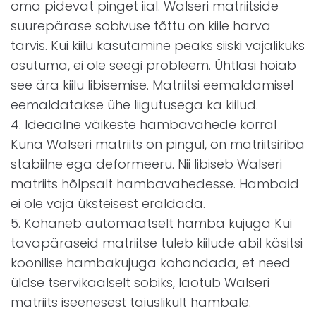
oma pidevat pinget iial. Walseri matriitside
suurepärase sobivuse tõttu on kiile harva
tarvis. Kui kiilu kasutamine peaks siiski vajalikuks
osutuma, ei ole seegi probleem. Ühtlasi hoiab
see ära kiilu libisemise. Matriitsi eemaldamisel
eemaldatakse ühe liigutusega ka kiilud.
4. Ideaalne väikeste hambavahede korral
Kuna Walseri matriits on pingul, on matriitsiriba
stabiilne ega deformeeru. Nii libiseb Walseri
matriits hõlpsalt hambavahedesse. Hambaid
ei ole vaja üksteisest eraldada.
5. Kohaneb automaatselt hamba kujuga Kui
tavapäraseid matriitse tuleb kiilude abil käsitsi
koonilise hambakujuga kohandada, et need
üldse tservikaalselt sobiks, laotub Walseri
matriits iseenesest täiuslikult hambale.