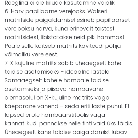
Reeglina ei ole kiilude kasutamine vajalik.
6. Harv papillaarne verejooks. Walseri
matriitside paigaldamisel esineb papillaarset
verejooksu harva, kuna erinevalt teistest
matriitsidest, libistatakse neid piki hammast.
Peale selle kaitseb matriits kaviteedi põhja
võimaliku vere eest.
7. X kujuline matriits sobib üheaegselt kahe
täidise asetamiseks – ideaalne lastele
Samaaegselt kahele hambale täidise
asetamiseks ja piisava hambavahe
olemasolul on X-kujuline matriits väga
käepärane vahend – seda eriti laste puhul. Et
lapsed ei ole hambaarstitoolis väga
kannatlikud, pannakse neile tihti vaid üks täidis.
Üheaegselt kahe täidise paigaldamist lubav