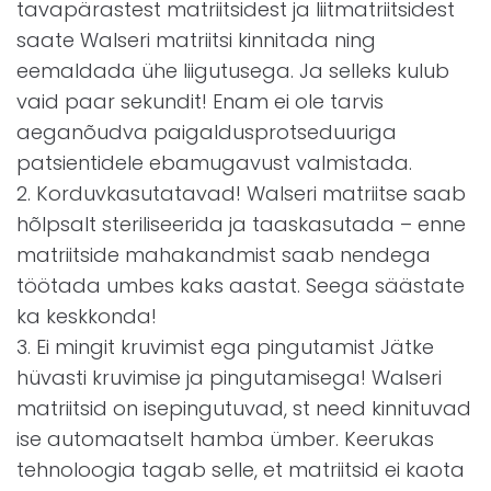
tavapärastest matriitsidest ja liitmatriitsidest
saate Walseri matriitsi kinnitada ning
eemaldada ühe liigutusega. Ja selleks kulub
vaid paar sekundit! Enam ei ole tarvis
aeganõudva paigaldusprotseduuriga
patsientidele ebamugavust valmistada.
2. Korduvkasutatavad! Walseri matriitse saab
hõlpsalt steriliseerida ja taaskasutada – enne
matriitside mahakandmist saab nendega
töötada umbes kaks aastat. Seega säästate
ka keskkonda!
3. Ei mingit kruvimist ega pingutamist Jätke
hüvasti kruvimise ja pingutamisega! Walseri
matriitsid on isepingutuvad, st need kinnituvad
ise automaatselt hamba ümber. Keerukas
tehnoloogia tagab selle, et matriitsid ei kaota