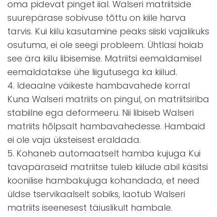
oma pidevat pinget iial. Walseri matriitside
suurepärase sobivuse tõttu on kiile harva
tarvis. Kui kiilu kasutamine peaks siiski vajalikuks
osutuma, ei ole seegi probleem. Ühtlasi hoiab
see ära kiilu libisemise. Matriitsi eemaldamisel
eemaldatakse ühe liigutusega ka kiilud.
4. Ideaalne väikeste hambavahede korral
Kuna Walseri matriits on pingul, on matriitsiriba
stabiilne ega deformeeru. Nii libiseb Walseri
matriits hõlpsalt hambavahedesse. Hambaid
ei ole vaja üksteisest eraldada.
5. Kohaneb automaatselt hamba kujuga Kui
tavapäraseid matriitse tuleb kiilude abil käsitsi
koonilise hambakujuga kohandada, et need
üldse tservikaalselt sobiks, laotub Walseri
matriits iseenesest täiuslikult hambale.