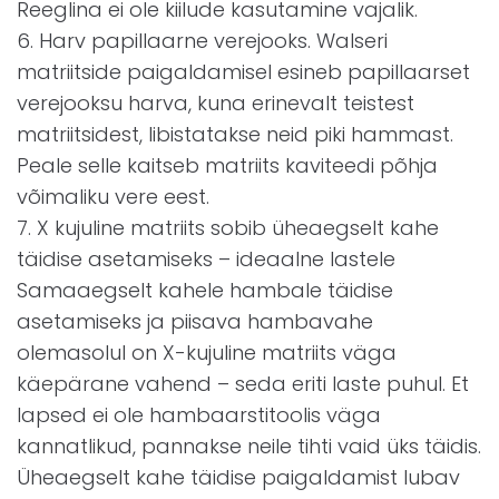
Reeglina ei ole kiilude kasutamine vajalik.
6. Harv papillaarne verejooks. Walseri
matriitside paigaldamisel esineb papillaarset
verejooksu harva, kuna erinevalt teistest
matriitsidest, libistatakse neid piki hammast.
Peale selle kaitseb matriits kaviteedi põhja
võimaliku vere eest.
7. X kujuline matriits sobib üheaegselt kahe
täidise asetamiseks – ideaalne lastele
Samaaegselt kahele hambale täidise
asetamiseks ja piisava hambavahe
olemasolul on X-kujuline matriits väga
käepärane vahend – seda eriti laste puhul. Et
lapsed ei ole hambaarstitoolis väga
kannatlikud, pannakse neile tihti vaid üks täidis.
Üheaegselt kahe täidise paigaldamist lubav