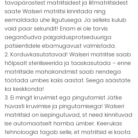
tavapärastest matriitsidest ja liitmatriitsidest
saate Walseri matriitsi kinnitada ning
eemaldada ühe liigutusega. Ja selleks kulub
vaid paar sekundit! Enam ei ole tarvis
aeganõudva paigaldusprotseduuriga
patsientidele ebamugavust valmistada.
2. Korduvkasutatavad! Walseri matriitse saab
hõlpsalt steriliseerida ja taaskasutada – enne
matriitside mahakandmist saab nendega
töötada umbes kaks aastat. Seega säästate
ka keskkonda!
3. Ei mingit kruvimist ega pingutamist Jätke
hüvasti kruvimise ja pingutamisega! Walseri
matriitsid on isepingutuvad, st need kinnituvad
ise automaatselt hamba ümber. Keerukas
tehnoloogia tagab selle, et matriitsid ei kaota