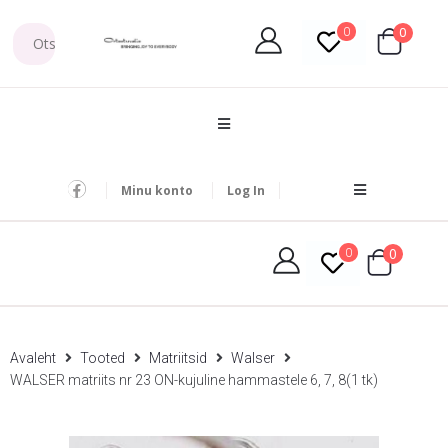
0
0
Minu konto
Log In
0
0
Avaleht
Tooted
Matriitsid
Walser
WALSER matriits nr 23 ON-kujuline hammastele 6, 7, 8(1 tk)