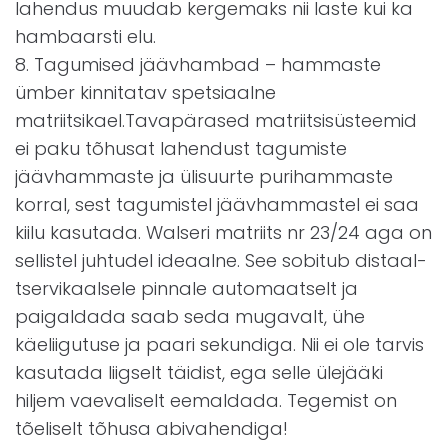
lahendus muudab kergemaks nii laste kui ka
hambaarsti elu.
8. Tagumised jäävhambad – hammaste
ümber kinnitatav spetsiaalne
matriitsikael.Tavapärased matriitsisüsteemid
ei paku tõhusat lahendust tagumiste
jäävhammaste ja ülisuurte purihammaste
korral, sest tagumistel jäävhammastel ei saa
kiilu kasutada. Walseri matriits nr 23/24 aga on
sellistel juhtudel ideaalne. See sobitub distaal-
tservikaalsele pinnale automaatselt ja
paigaldada saab seda mugavalt, ühe
käeliigutuse ja paari sekundiga. Nii ei ole tarvis
kasutada liigselt täidist, ega selle ülejääki
hiljem vaevaliselt eemaldada. Tegemist on
tõeliselt tõhusa abivahendiga!