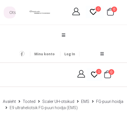
0
0
Minu konto
Log In
0
0
Avaleht
Tooted
Scaler UH-otsikud
EMS
FG-puuri hoidja
E9 ultraheliotsik FG-puuri hoidja (EMS)