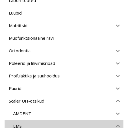
Labori tooted
Luubid
Matriitsid
Müofunktsionaalne ravi
Ortodontia
Poleerid ja lihvimisribad
Profülaktika ja suuhooldus
Puurid
Scaler UH-otsikud
AMDENT
EMS