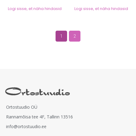
Logi sisse, et näha hindasid
Logi sisse, et näha hindasid
1
2
Ortostuudio OÜ
Rannamõisa tee 4F, Tallinn 13516
info@ortostuudio.ee