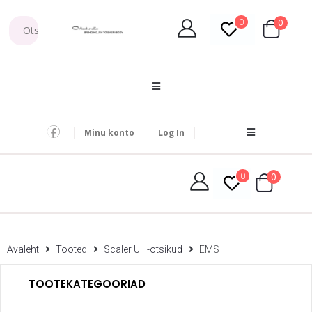
0
0
Minu konto
Log In
0
0
Avaleht
Tooted
Scaler UH-otsikud
EMS
TOOTEKATEGOORIAD