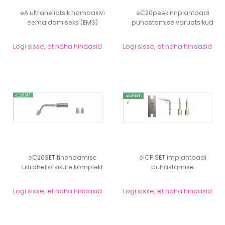
eA ultraheliotsik hambakivi
eC20peek implantaadi
eemaldamiseks (EMS)
puhastamise varuotsikud
(EMS)
Logi sisse, et näha hindasid
Logi sisse, et näha hindasid
eC20SET tihendamise
eICP SET implantaadi
ultraheliotsikute komplekt
puhastamise
(EMS)
ultraheliotsikute komplekt...
Logi sisse, et näha hindasid
Logi sisse, et näha hindasid