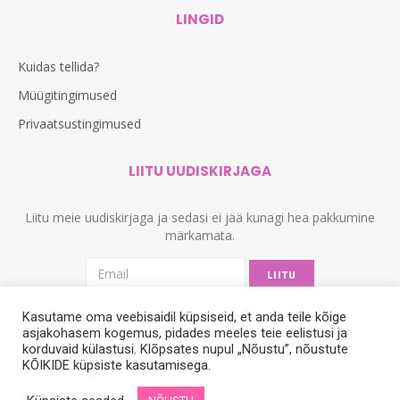
LINGID
Kuidas tellida?
Müügitingimused
Privaatsustingimused
LIITU UUDISKIRJAGA
Liitu meie uudiskirjaga ja sedasi ei jää kunagi hea pakkumine
märkamata.
LIITU
Kasutame oma veebisaidil küpsiseid, et anda teile kõige
asjakohasem kogemus, pidades meeles teie eelistusi ja
korduvaid külastusi. Klõpsates nupul „Nõustu”, nõustute
KÕIKIDE küpsiste kasutamisega.