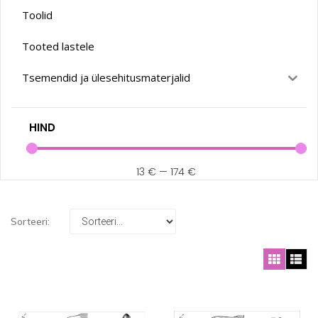
Toolid
Tooted lastele
Tsemendid ja ülesehitusmaterjalid
HIND
13
€
—
174
€
Sorteeri: