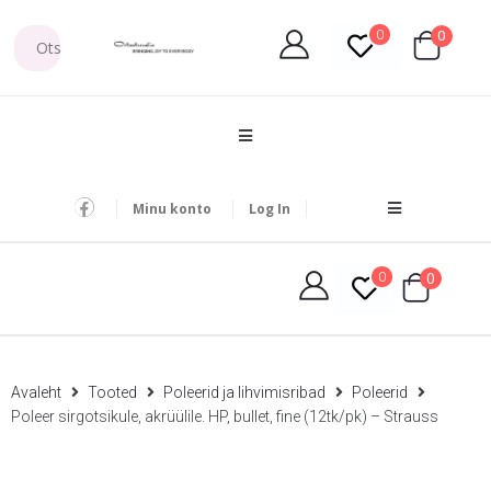
0
0
Minu konto
Log In
0
0
Avaleht
Tooted
Poleerid ja lihvimisribad
Poleerid
Poleer sirgotsikule, akrüülile. HP, bullet, fine (12tk/pk) – Strauss