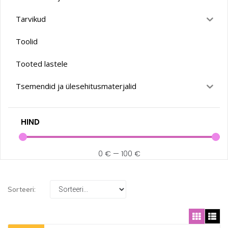
Tarvikud
Toolid
Tooted lastele
Tsemendid ja ülesehitusmaterjalid
HIND
0
€
—
100
€
Sorteeri: