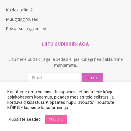
Kuidas tellida?
Müügitingimused
Privaatsustingimused
LIITU UUDISKIRJAGA
Liitu meie uudiskirjaga ja sedasi ei jää kunagi hea pakkumine
märkamata.
LIITU
Kasutame oma veebisaidil küpsiseid, et anda teile kõige
asjakohasem kogemus, pidades meeles teie eelistusi ja
korduvaid külastusi. Klõpsates nupul „Nõustu”, nõustute
KÕIKIDE küpsiste kasutamisega.
Küpsiste seaded
NÕUSTU
© 2012-2024. Kõik õigused kaitstud. Veebimeister
Dignicy