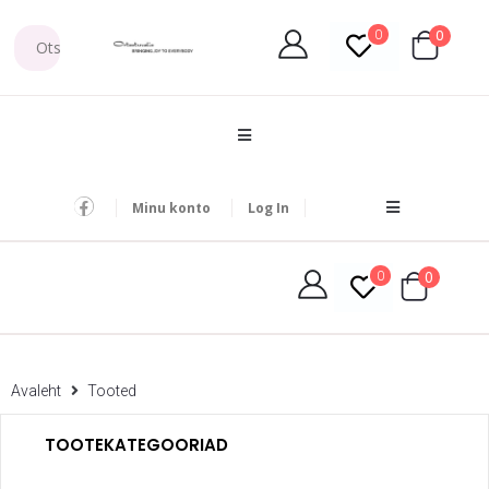
0
0
Minu konto
Log In
0
0
Avaleht
Tooted
TOOTEKATEGOORIAD