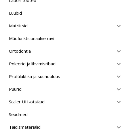
Labori tooted
Luubid
Matriitsid
Müofunktsionaalne ravi
Ortodontia
Poleerid ja lihvimisribad
Profülaktika ja suuhooldus
Puurid
Scaler UH-otsikud
Seadmed
Täidismaterjalid