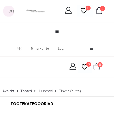
0
0
Minu konto
Log In
0
0
Avaleht
Tooted
Juureravi
Tihvtid (gutta)
TOOTEKATEGOORIAD