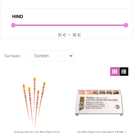
HIND
15
€
—
18
€
Sorteeri:
Edge Endo Gutta Percha
Gutta Percha tihvtid 120tk –