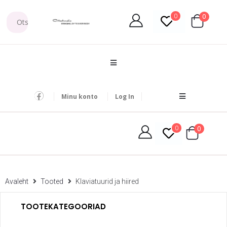
0
0
Minu konto
Log In
0
0
Avaleht
Tooted
Klaviatuurid ja hiired
TOOTEKATEGOORIAD