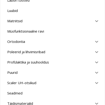
Labori tooted
Luubid
Matriitsid
Müofunktsionaalne ravi
Ortodontia
Poleerid ja lihvimisribad
Profülaktika ja suuhooldus
Puurid
Scaler UH-otsikud
Seadmed
Täidismaterjalid