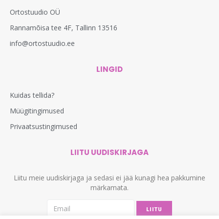
Ortostuudio OÜ
Rannamõisa tee 4F, Tallinn 13516
info@ortostuudio.ee
LINGID
Kuidas tellida?
Müügitingimused
Privaatsustingimused
LIITU UUDISKIRJAGA
Liitu meie uudiskirjaga ja sedasi ei jää kunagi hea pakkumine
märkamata.
LIITU