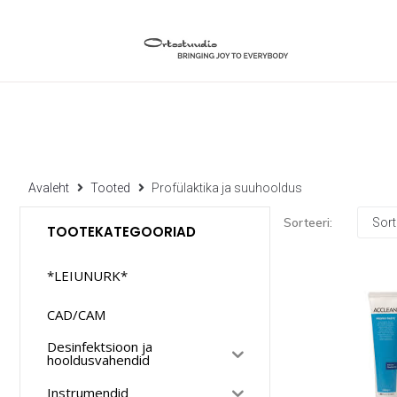
Avaleht
Tooted
Profülaktika ja suuhooldus
Sorteeri:
TOOTEKATEGOORIAD
*LEIUNURK*
CAD/CAM
Desinfektsioon ja
hooldusvahendid
Instrumendid