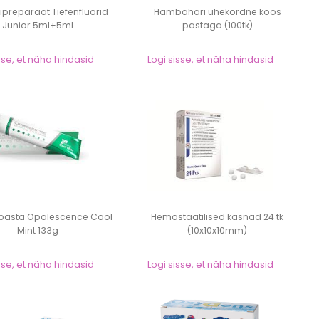
dipreparaat Tiefenfluorid
Hambahari ühekordne koos
Junior 5ml+5ml
pastaga (100tk)
sse, et näha hindasid
Logi sisse, et näha hindasid
asta Opalescence Cool
Hemostaatilised käsnad 24 tk
Mint 133g
(10x10x10mm)
sse, et näha hindasid
Logi sisse, et näha hindasid