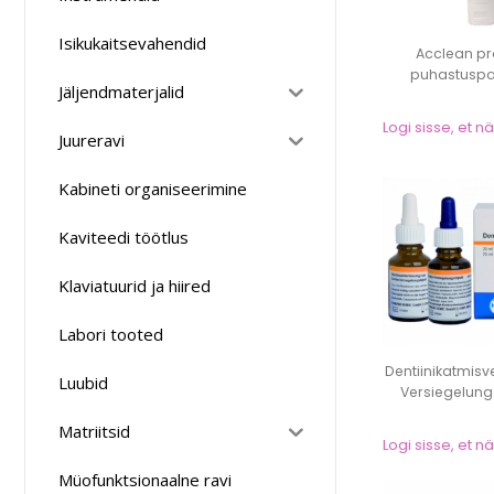
Isikukaitsevahendid
Acclean pro
puhastuspa
Jäljendmaterjalid
Logi sisse, et 
Juureravi
Kabineti organiseerimine
Kaviteedi töötlus
Klaviatuurid ja hiired
Labori tooted
Dentiinikatmisv
Luubid
Versiegelungs
Matriitsid
Logi sisse, et 
Müofunktsionaalne ravi