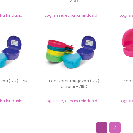
RC
ZIRC
näha hindasid
Logi sisse, et näha hindasid
Logi si
ad (12tk) – ZIRC
Kapekarbid sügavad (12tk)
Kape
assortii – ZIRC
näha hindasid
Logi sisse, et näha hindasid
Logi si
1
2