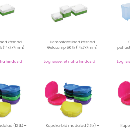
ised käsnad
Hemostaatilised käsnad
K
tk (14x7x7mm)
Gelatamp 50 tk (14x7x7mm)
puhast
näha hindasid
Logi sisse, et näha hindasid
Logi si
alad (12 tk) –
Kapekarbid madalad (12tk) –
Kape