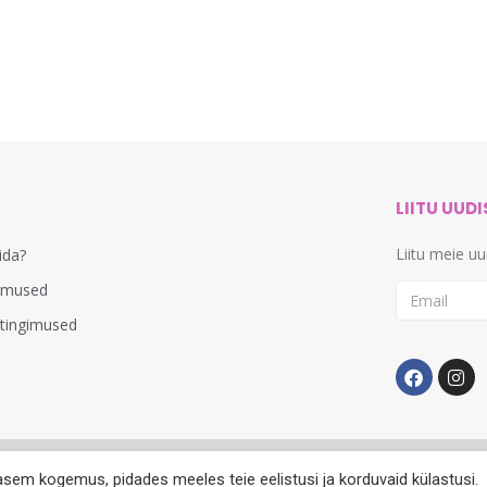
LIITU UUD
Liitu meie u
lida?
imused
stingimused
asem kogemus, pidades meeles teie eelistusi ja korduvaid külastusi.
© 2012-2024. Kõik õigused kaitstud. Veebimeister
Dignicy