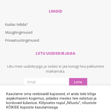
LINGID
Kuidas tellida?
Müügitingimused
Privaatsustingimused
LIITU UUDISKIRJAGA
Liitu meie uudiskirjaga ja sedasi ei jää kunagi hea pakkumine
märkamata.
LIITU
Kasutame oma veebisaidil küpsiseid, et anda teile kõige
asjakohasem kogemus, pidades meeles teie eelistusi ja
korduvaid külastusi. Klõpsates nupul „Nõustu”, nõustute
KÕIKIDE küpsiste kasutamisega.