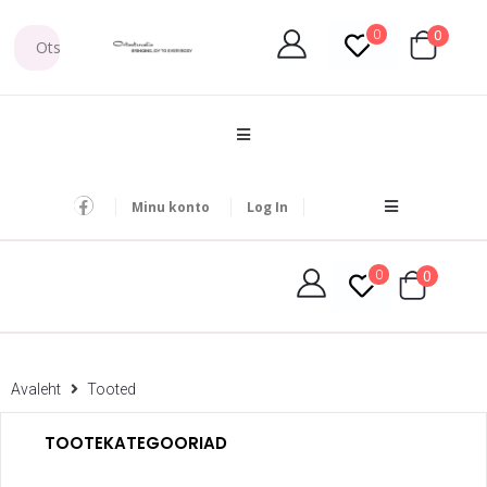
0
0
Minu konto
Log In
0
0
Avaleht
Tooted
TOOTEKATEGOORIAD