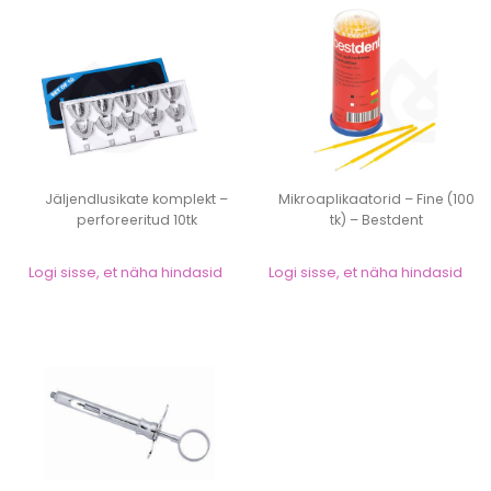
Jäljendlusikate komplekt –
Mikroaplikaatorid – Fine (100
perforeeritud 10tk
tk) – Bestdent
Logi sisse, et näha hindasid
Logi sisse, et näha hindasid