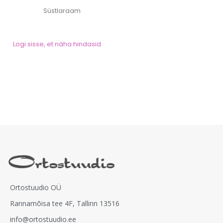
Süstlaraam
Logi sisse, et näha hindasid
Ortostuudio OÜ
Rannamõisa tee 4F, Tallinn 13516
info@ortostuudio.ee