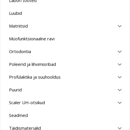
Labori tooted
Luubid
Matriitsid
Müofunktsionaalne ravi
Ortodontia
Poleerid ja lihvimisribad
Profülaktika ja suuhooldus
Puurid
Scaler UH-otsikud
Seadmed
Täidismaterjalid