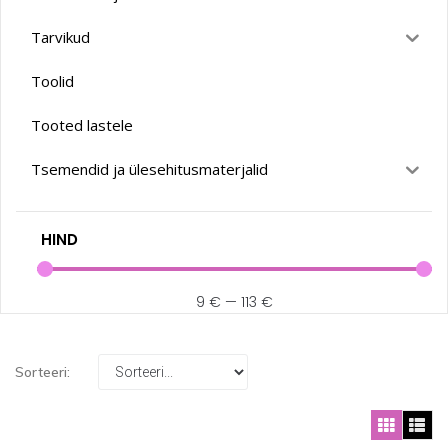
Tarvikud
Toolid
Tooted lastele
Tsemendid ja ülesehitusmaterjalid
HIND
9
€
—
113
€
Sorteeri: