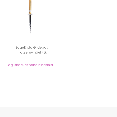
EdgeEndo Glidepath
roteeruv nõel 4tk
Logi sisse, et näha hindasid