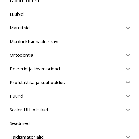
Labori tooted
Luubid
Matriitsid
Müofunktsionaalne ravi
Ortodontia
Poleerid ja lihvimisribad
Profülaktika ja suuhooldus
Puurid
Scaler UH-otsikud
Seadmed
Täidismaterjalid