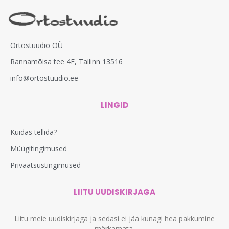
Ortostuudio OÜ
Rannamõisa tee 4F, Tallinn 13516
info@ortostuudio.ee
LINGID
Kuidas tellida?
Müügitingimused
Privaatsustingimused
LIITU UUDISKIRJAGA
Liitu meie uudiskirjaga ja sedasi ei jää kunagi hea pakkumine
märkamata.