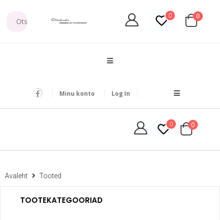
0
0
Minu konto
Log In
0
0
Avaleht
Tooted
TOOTEKATEGOORIAD