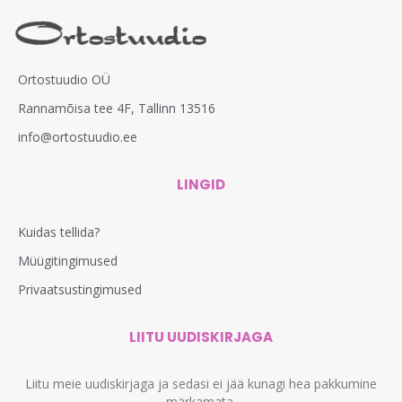
Ortostuudio OÜ
Rannamõisa tee 4F, Tallinn 13516
info@ortostuudio.ee
LINGID
Kuidas tellida?
Müügitingimused
Privaatsustingimused
LIITU UUDISKIRJAGA
Liitu meie uudiskirjaga ja sedasi ei jää kunagi hea pakkumine
märkamata.