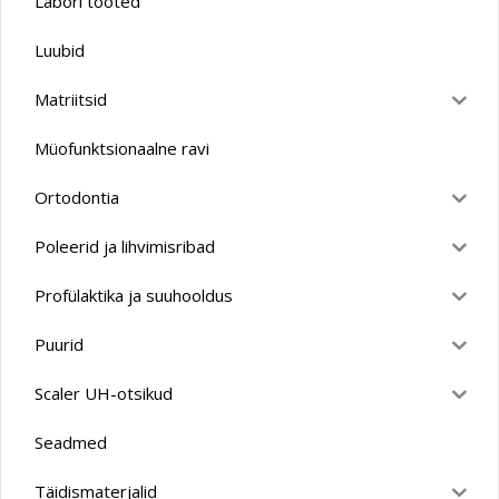
Labori tooted
Luubid
Matriitsid
Müofunktsionaalne ravi
Ortodontia
Poleerid ja lihvimisribad
Profülaktika ja suuhooldus
Puurid
Scaler UH-otsikud
Seadmed
Täidismaterjalid