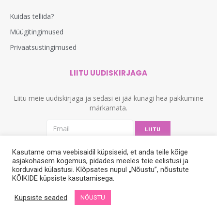
Kuidas tellida?
Müügitingimused
Privaatsustingimused
LIITU UUDISKIRJAGA
Liitu meie uudiskirjaga ja sedasi ei jää kunagi hea pakkumine
märkamata.
LIITU
Kasutame oma veebisaidil küpsiseid, et anda teile kõige
asjakohasem kogemus, pidades meeles teie eelistusi ja
korduvaid külastusi. Klõpsates nupul „Nõustu”, nõustute
KÕIKIDE küpsiste kasutamisega.
Küpsiste seaded
NÕUSTU
© 2012-2024. Kõik õigused kaitstud. Veebimeister
Dignicy