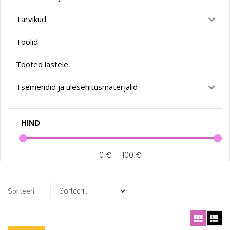
Tarvikud
Toolid
Tooted lastele
Tsemendid ja ülesehitusmaterjalid
HIND
0
€
—
100
€
Sorteeri: