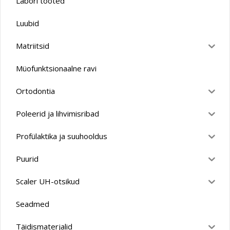
Labori tooted
Luubid
Matriitsid
Müofunktsionaalne ravi
Ortodontia
Poleerid ja lihvimisribad
Profülaktika ja suuhooldus
Puurid
Scaler UH-otsikud
Seadmed
Täidismaterjalid